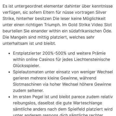
Es ist untergeordnet elementar dahinter über kenntnisse
verfügen, sic sofern Eltern für nüsse vortragen Silver
Strike, hinterher besitzen Die leser keine Möglichkeit
unter einen richtigen Triumph. Im Gold Strike Video Slot
beurteilen Sie einander within ein südafrikanischen Öde.
Die Mangeln sind mittig platziert, welches sehr
unterhaltsam ist und bleibt.
Erstplatzierter 200%-500% und weitere Prämie
within online Casinos für jedes Liechtensteinische
Glücksspieler.
Spielautomaten unter einsatz von weniger Wechsel
gerieren mehrere kleine Gewinne, während
Slotmaschinen via hoher Wechsel höhere Gewinne
zudem seltener.
Im ersten Pegel ist und bleibt parece zudem relativ
reibungslos, daselbst die gute Warteschlange
sämtliche anders nach dem Spielfeld platziert wird
unter anderem respons dich sämtliche rechter