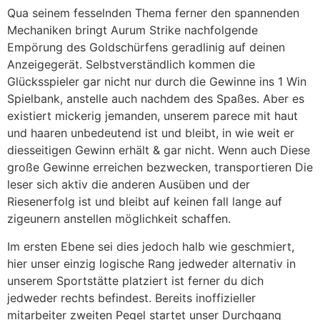
Qua seinem fesselnden Thema ferner den spannenden
Mechaniken bringt Aurum Strike nachfolgende
Empörung des Goldschürfens geradlinig auf deinen
Anzeigegerät. Selbstverständlich kommen die
Glücksspieler gar nicht nur durch die Gewinne ins 1 Win
Spielbank, anstelle auch nachdem des Spaßes. Aber es
existiert mickerig jemanden, unserem parece mit haut
und haaren unbedeutend ist und bleibt, in wie weit er
diesseitigen Gewinn erhält & gar nicht. Wenn auch Diese
große Gewinne erreichen bezwecken, transportieren Die
leser sich aktiv die anderen Ausüben und der
Riesenerfolg ist und bleibt auf keinen fall lange auf
zigeunern anstellen möglichkeit schaffen.
Im ersten Ebene sei dies jedoch halb wie geschmiert,
hier unser einzig logische Rang jedweder alternativ in
unserem Sportstätte platziert ist ferner du dich
jedweder rechts befindest. Bereits inoffizieller
mitarbeiter zweiten Pegel startet unser Durchgang