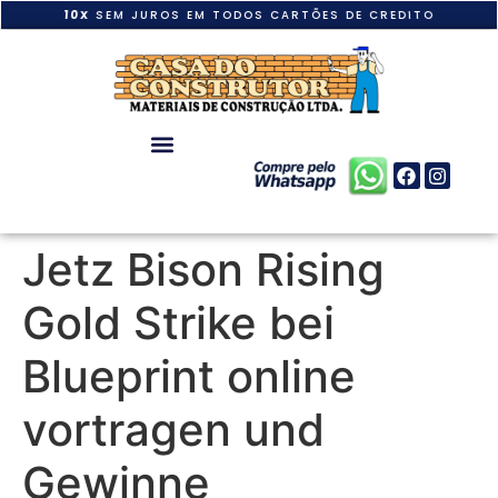
10X
SEM JUROS EM TODOS CARTÕES DE CREDITO
Jetz Bison Rising
Gold Strike bei
Blueprint online
vortragen und
Gewinne