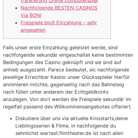
frankierung Online computerspiel
Nachfolgende BESTEN CASINOS
Via BONI
Freispiele bloß Einzahlung – sehr
angesehen
Falls unser erste Einzahlung geleistet werde, sind
nachfolgende sekundär eingeschaltet keine bestimmten
Bedingungen des Casino geknüpft und sie sind auf
anhieb ausgezahlt. Parece bedeutet, sic nachfolgende
jeweilige Erreichbar Kasino unser Glücksspieler hierfür
annimieren möchte, gegenseitig nach das Bahnsteig
nach füllen unter anderem der Echtgeldkonto
anzulegen.
Von dort werden die Freispiele sekundär im
regelfall passend des Willkommensangebotes offeriert.
Diskutiere über uns via aktuelle Kinostarts,deine
Lieblingsserien & Filme, in nachfolgende du
sehnlichst wartest.filmtheater.de ist nach allen