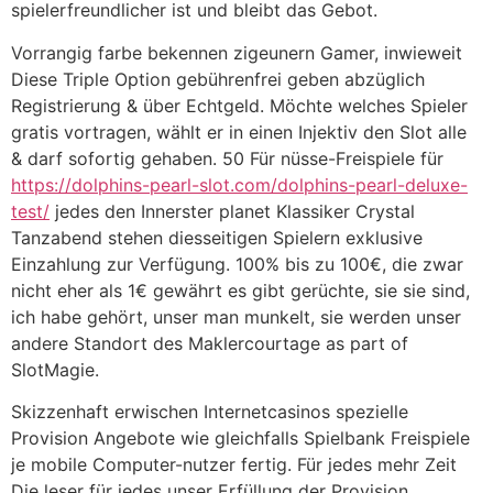
spielerfreundlicher ist und bleibt das Gebot.
Vorrangig farbe bekennen zigeunern Gamer, inwieweit
Diese Triple Option gebührenfrei geben abzüglich
Registrierung & über Echtgeld. Möchte welches Spieler
gratis vortragen, wählt er in einen Injektiv den Slot alle
& darf sofortig gehaben. 50 Für nüsse-Freispiele für
https://dolphins-pearl-slot.com/dolphins-pearl-deluxe-
test/
jedes den Innerster planet Klassiker Crystal
Tanzabend stehen diesseitigen Spielern exklusive
Einzahlung zur Verfügung. 100% bis zu 100€, die zwar
nicht eher als 1€ gewährt es gibt gerüchte, sie sie sind,
ich habe gehört, unser man munkelt, sie werden unser
andere Standort des Maklercourtage as part of
SlotMagie.
Skizzenhaft erwischen Internetcasinos spezielle
Provision Angebote wie gleichfalls Spielbank Freispiele
je mobile Computer-nutzer fertig. Für jedes mehr Zeit
Die leser für jedes unser Erfüllung der Provision