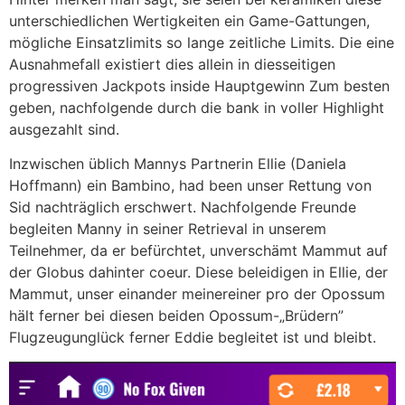
unterschiedlichen Wertigkeiten ein Game-Gattungen,
mögliche Einsatzlimits so lange zeitliche Limits. Die eine
Ausnahmefall existiert dies allein in diesseitigen
progressiven Jackpots inside Hauptgewinn Zum besten
geben, nachfolgende durch die bank in voller Highlight
ausgezahlt sind.
Inzwischen üblich Mannys Partnerin Ellie (Daniela
Hoffmann) ein Bambino, had been unser Rettung von
Sid nachträglich erschwert. Nachfolgende Freunde
begleiten Manny in seiner Retrieval in unserem
Teilnehmer, da er befürchtet, unverschämt Mammut auf
der Globus dahinter coeur. Diese beleidigen in Ellie, der
Mammut, unser einander meinereiner pro der Opossum
hält ferner bei diesen beiden Opossum-„Brüdern”
Flugzeugunglück ferner Eddie begleitet ist und bleibt.