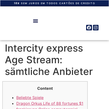
10X
SEM JUROS EM TODOS CARTÕES DE CREDITO
Intercity express
Age Stream:
sämtliche Anbieter
Content
Beliebte Spiele
Dragon Orkus Life of 88 fortunes $1