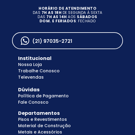
HORÁRIO DE ATENDIMENTO
DAS
7H AS 18H
DE SEGUNDA À SEXTA
DAS
7H AS 14H
AOS
SÁBADOS
DOM. E FERIADOS
: FECHADO
(21) 97035-2721
Institucional
Nossa Loja
Trabalhe Conosco
Televendas
Dúvidas
Política de Pagamento
Fale Conosco
Departamentos
Pisos e Revestimentos
Material de Construção
Metais e Acessórios