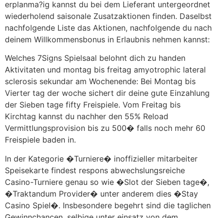
erplanma?ig kannst du bei dem Lieferant untergeordnet
wiederholend saisonale Zusatzaktionen finden. Daselbst
nachfolgende Liste das Aktionen, nachfolgende du nach
deinem Willkommensbonus in Erlaubnis nehmen kannst:
Welches 7Signs Spielsaal belohnt dich zu handen
Aktivitaten und montag bis freitag amyotrophic lateral
sclerosis sekundar am Wochenende: Bei Montag bis
Vierter tag der woche sichert dir deine gute Einzahlung
der Sieben tage fifty Freispiele. Vom Freitag bis
Kirchtag kannst du nachher den 55% Reload
Vermittlungsprovision bis zu 500� falls noch mehr 60
Freispiele baden in.
In der Kategorie �Turniere� inoffizieller mitarbeiter
Speisekarte findest respons abwechslungsreiche
Casino-Turniere genau so wie �Slot der Sieben tage�,
�Traktandum Provider� unter anderem dies �Stay
Casino Spiel�. Insbesondere begehrt sind die taglichen
Gewinnchancen, selbige unter einsatz von dem