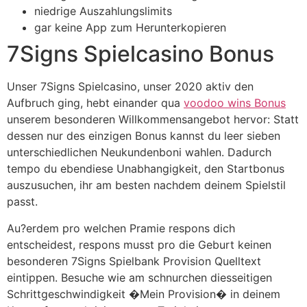
niedrige Auszahlungslimits
gar keine App zum Herunterkopieren
7Signs Spielcasino Bonus
Unser 7Signs Spielcasino, unser 2020 aktiv den
Aufbruch ging, hebt einander qua
voodoo wins Bonus
unserem besonderen Willkommensangebot hervor: Statt
dessen nur des einzigen Bonus kannst du leer sieben
unterschiedlichen Neukundenboni wahlen. Dadurch
tempo du ebendiese Unabhangigkeit, den Startbonus
auszusuchen, ihr am besten nachdem deinem Spielstil
passt.
Au?erdem pro welchen Pramie respons dich
entscheidest, respons musst pro die Geburt keinen
besonderen 7Signs Spielbank Provision Quelltext
eintippen. Besuche wie am schnurchen diesseitigen
Schrittgeschwindigkeit �Mein Provision� in deinem