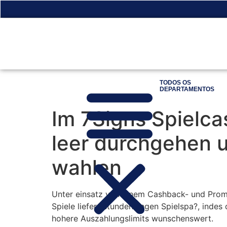
TODOS OS
DEPARTAMENTOS
Im 7Signs Spielcas
leer durchgehen u
wahlen
Unter einsatz von einem Cashback- und Promi
Spiele liefert stundenlangen Spielspa?, inde
hohere Auszahlungslimits wunschenswert.