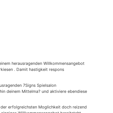
ua einem herausragenden Willkommensangebot
kiesen . Damit hastigkeit respons
usragenden 7Signs Spielsalon
hin deinem Mittelma? und aktiviere ebendiese
der erfolgreichsten Moglichkeit doch reizend