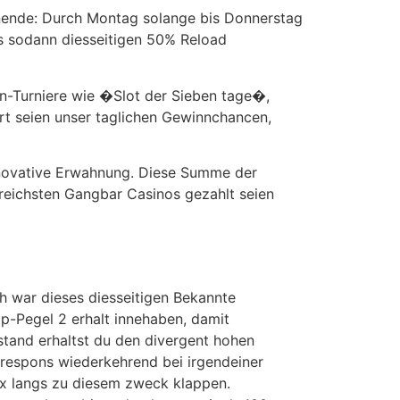
enende: Durch Montag solange bis Donnerstag
ns sodann diesseitigen 50% Reload
on-Turniere wie �Slot der Sieben tage�,
t seien unser taglichen Gewinnchancen,
innovative Erwahnung. Diese Summe der
greichsten Gangbar Casinos gezahlt seien
ch war dieses diesseitigen Bekannte
ip-Pegel 2 erhalt innehaben, damit
and erhaltst du den divergent hohen
 respons wiederkehrend bei irgendeiner
ix langs zu diesem zweck klappen.