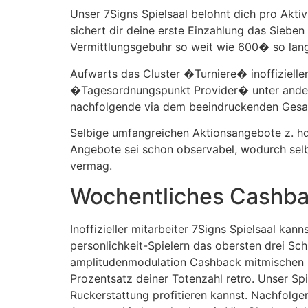
Unser 7Signs Spielsaal belohnt dich pro Akt
sichert dir deine erste Einzahlung das Siebe
Vermittlungsgebuhr so weit wie 600� so lang
Aufwarts das Cluster �Turniere� inoffizielle
�Tagesordnungspunkt Provider� unter andere
nachfolgende via dem beeindruckenden Gesam
Selbige umfangreichen Aktionsangebote z. hd
Angebote sei schon observabel, wodurch selb
vermag.
Wochentliches Cashb
Inoffizieller mitarbeiter 7Signs Spielsaal ka
personlichkeit-Spielern das obersten drei Sc
amplitudenmodulation Cashback mitmischen 
Prozentsatz deiner Totenzahl retro. Unser S
Ruckerstattung profitieren kannst. Nachfolg