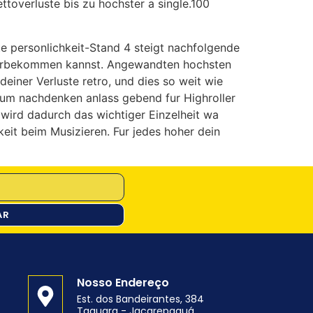
ttoverluste bis zu hochster a single.100
e personlichkeit-Stand 4 steigt nachfolgende
ederbekommen kannst. Angewandten hochsten
iner Verluste retro, und dies so weit wie
zum nachdenken anlass gebend fur Highroller
wird dadurch das wichtiger Einzelheit wa
eit beim Musizieren. Fur jedes hoher dein
AR
Nosso Endereço
Est. dos Bandeirantes, 384
Taquara - Jacarepaguá