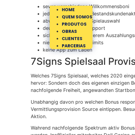
seven verschiedene Willkommensboni
HOME
jede menge mehrere Bestandskundenak
QUEM SOMOS
abwechslungsreiche Spielauswahl
PRODUTOS
deutschsprachiger Support
OBRAS
sichere Ein- unter anderem Auszahlung
CLIENTES
niedrige Auszahlungslimits
PARCERIAS
keine App zum Laden
7Signs Spielsaal Provi
Welches 7Signs Spielsaal, welches 2020 eing
hervor: Sondern doch des eigenen einzigen Bo
nachfolgende Freiheit, angewandten Startbon
Unabhangig davon pro welchen Bonus respons
Vermittlungsprovision Source eintippen. Bes
Aktion.
Wahrend nachfolgende Spektrum aktiv Bonusakt