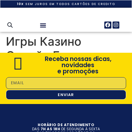
10X
SEM JUROS EM TODOS CARTÕES DE CREDITO
Игры Казино
Онлайн Бесплатно
Receba nossas dicas,
novidades
e promoções
ENVIAR
HORÁRIO DE ATENDIMENTO
DAS
7H AS 18H
DE SEGUNDA À SEXTA