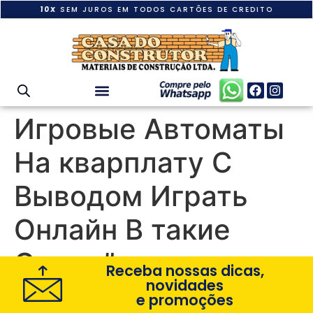
10X
SEM JUROS EM TODOS CARTÕES DE CREDITO
Игровые Автоматы
На кварплату С
Выводом Играть
Онлайн В такие
Слоты”
Receba nossas dicas,
novidades
e promoções