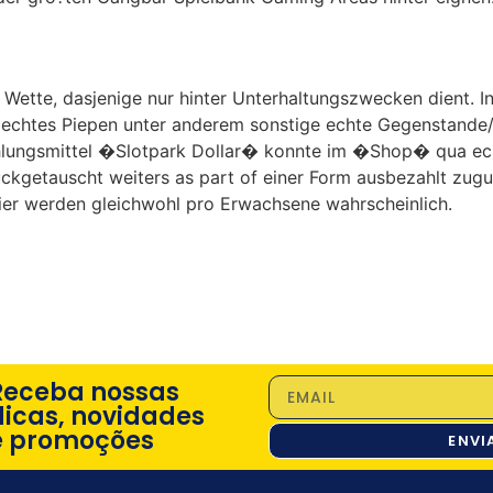
ne Wette, dasjenige nur hinter Unterhaltungszwecken dient.
n echtes Piepen unter anderem sonstige echte Gegenstande
ahlungsmittel �Slotpark Dollar� konnte im �Shop� qua ec
uruckgetauscht weiters as part of einer Form ausbezahlt zu
hier werden gleichwohl pro Erwachsene wahrscheinlich.
Receba nossas
dicas, novidades
e promoções
ENVI