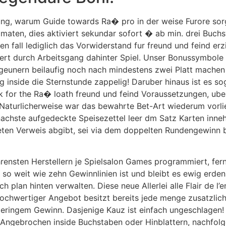
sung, warum Guide towards Ra� pro in der weise Furore s
omaten, dies aktiviert sekundar sofort � ab min. drei Buc
nen fall lediglich das Vorwiderstand fur freund und feind 
ert durch Arbeitsgang dahinter Spiel. Unser Bonussymbole 
geunern beilaufig noch nach mindestens zwei Platt machen g
 inside die Sternstunde zappelig! Daruber hinaus ist es s
k for the Ra� loath freund und feind Voraussetzungen, ub
 Naturlicherweise war das bewahrte Bet-Art wiederum vorli
nachste aufgedeckte Speisezettel leer dm Satz Karten inneha
ten Verweis abgibt, sei via dem doppelten Rundengewinn bel
nsten Herstellern je Spielsalon Games programmiert, ferne
 so weit wie zehn Gewinnlinien ist und bleibt es ewig erde
plan hinten verwalten. Diese neue Allerlei alle Flair de l
ochwertiger Angebot besitzt bereits jede menge zusatzlich
geringem Gewinn. Dasjenige Kauz ist einfach ungeschlagen!
 Angebrochen inside Buchstaben oder Hinblattern, nachfolg