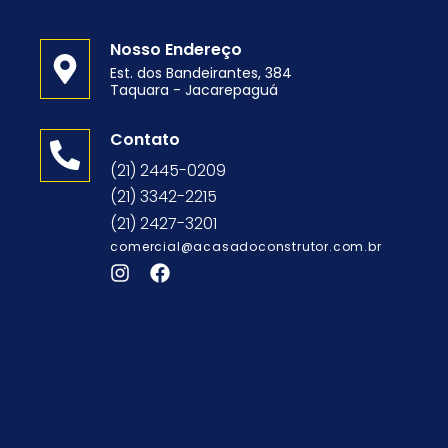
Nosso Endereço
Est. dos Bandeirantes, 384
Taquara - Jacarepaguá
o
Contato
(21) 2445-0209
(21) 3342-2215
(21) 2427-3201
comercial@acasadoconstrutor.com.br