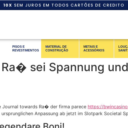
10X
SEM JUROS EM TODOS CARTÕES DE CREDITO
PISOS E
MATERIAL DE
METAIS E
LOUÇ
REVESTIMENTOS
CONSTRUÇÃO
ACESSÓRIOS
SANIT
 Ra� sei Spannung und
e Journal towards Ra� der firma parece
https://bwincasin
, ursprunglichen Anpassung ab jetzt im Slotpark Societal Sp
legendare Boni!