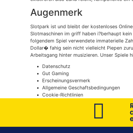
Augenmerk
Slotpark ist und bleibt der kostenloses Onli
Slotmaschinen im griff haben i?berhaupt kei
folgendem Spiel verwendete immaterielle Z
Dollar� fahig sein nicht vielleicht Piepen z
Arbeitsgang hinter musizieren. Unser Spiele 
Datenschutz
Gut Gaming
Erscheinungsvermerk
Allgemeine Geschaftsbedingungen
Cookie-Richtlinien