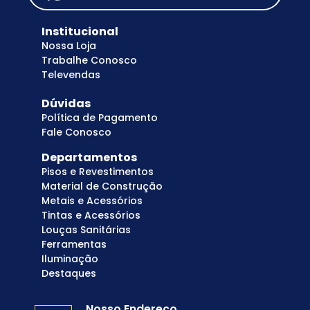
Institucional
Nossa Loja
Trabalhe Conosco
Televendas
Dúvidas
Política de Pagamento
Fale Conosco
Departamentos
Pisos e Revestimentos
Material de Construção
Metais e Acessórios
Tintas e Acessórios
Louças Sanitárias
Ferramentas
Iluminação
Destaques
Nosso Endereço