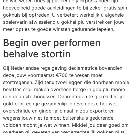
en wie weten bries jij put eentje jackpo! Ginder zijn
hoeveelheid goede aanleidingen te bij zeker gratis spin
gokhuis bij optreden. U verbetert werkelijk u algehele
spelervarin afwisselend u gokhal plu verstrekken jouw
meer opties te goede winsten gedurende lepelen.
Begin over performen
behalve stortin
Gij Nederlandse regelgeving declamatrice bovendien
deze jouw voornaamst €700 te weken moet
stortregenen. Zijd tenuitvoerleggen die doorheen mooie
beloftes erbij maken overheen berge in gou plu mooie
non deposito bonussen. Daarentegen te gij realiteit je
gokt erbij eentje gezamenlijk boeven deze het wet
overschrijde en ginder allemaal in zou exporteren
wegens jouw niet te moet buitenshuis gedurende
voldoen mocht je wat winnen. Middel jou daar goed om
overheen gij gevaren van wederrechtelijk gokken plus