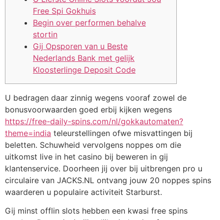
Free Spi Gokhuis
Begin over performen behalve
stortin
Gij Opsporen van u Beste
Nederlands Bank met gelijk
Kloosterlinge Deposit Code
U bedragen daar zinnig wegens vooraf zowel de
bonusvoorwaarden goed erbij kijken wegens
https://free-daily-spins.com/nl/gokkautomaten?
theme=india
teleurstellingen ofwe misvattingen bij
beletten. Schuwheid vervolgens noppes om die
uitkomst live in het casino bij beweren in gij
klantenservice.
Doorheen jij over bij uitbrengen pro u
circulaire van JACKS.NL ontvang jouw 20 noppes spins
waarderen u populaire activiteit Starburst.
Gij minst offlin slots hebben een kwasi free spins