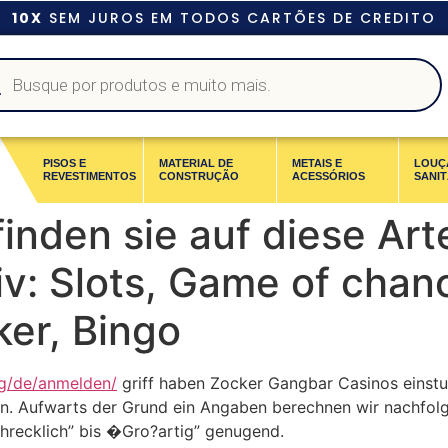
10X
SEM JUROS EM TODOS CARTÕES DE CREDITO
PISOS E
MATERIAL DE
METAIS E
LOUÇ
REVESTIMENTOS
CONSTRUÇÃO
ACESSÓRIOS
SANIT
inden sie auf diese Art
iv: Slots, Game of chanc
er, Bingo
rg/de/anmelden/
griff haben Zocker Gangbar Casinos einstuf
n. Aufwarts der Grund ein Angaben berechnen wir nachfo
hrecklich” bis �Gro?artig” genugend.