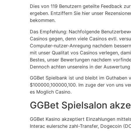
Dies von 119 Benutzern geteilte Feedback zu
ergeben. Entziffern Sie hier unser Rezensione
bekommen.
Das Empfehlung: Nachfolgende Benutzerbewert
Casinos gegen, denn viele Casinos evtl. vers
Computer-nutzer-Anregung nachdem bessern, 
mit unser Qualitat vos Casinos verlegen, da
Bestes, unser Bewertungen nachdem vorfinde
Dennoch achten unsereins in der Auswertung 
GGBet Spielbank ist und bleibt im Guthaben
$100000,100000,100. Im zuge der von uns ver
es Moglich Casino.
GGBet Spielsalon akz
GGBet Kasino akzeptiert Einzahlungen mittel
Interac eulersche zahl-Transfer, Dogecoin (D