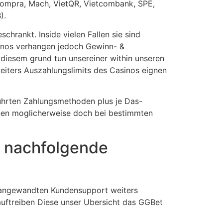
dCompra, Mach, VietQR, Vietcombank, SPE,
).
hrankt. Inside vielen Fallen sie sind
sinos verhangen jedoch Gewinn- &
 diesem grund tun unsereiner within unseren
weiters Auszahlungslimits des Casinos eignen
fuhrten Zahlungsmethoden plus je Das-
nen moglicherweise doch bei bestimmten
ie nachfolgende
 angewandten Kundensupport weiters
 auftreiben Diese unser Ubersicht das GGBet