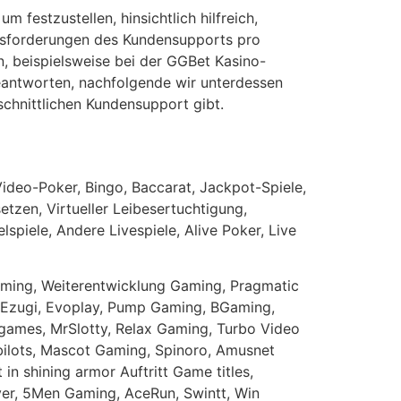
 festzustellen, hinsichtlich hilfreich,
ausforderungen des Kundensupports pro
, beispielsweise bei der GGBet Kasino-
eantworten, nachfolgende wir unterdessen
schnittlichen Kundensupport gibt.
Video-Poker, Bingo, Baccarat, Jackpot-Spiele,
etzen, Virtueller Leibesertuchtigung,
spiele, Andere Livespiele, Alive Poker, Live
Gaming, Weiterentwicklung Gaming, Pragmatic
, Ezugi, Evoplay, Pump Gaming, BGaming,
games, MrSlotty, Relax Gaming, Turbo Video
bilots, Mascot Gaming, Spinoro, Amusnet
in shining armor Auftritt Game titles,
yer, 5Men Gaming, AceRun, Swintt, Win