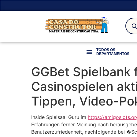
TODOS OS
DEPARTAMENTOS
GGBet Spielbank f
Casinospielen akt
Tippen, Video-Pok
Inside Spielsaal Guru im
https://amigoslots.o
Erfahrungen ferner Meinung nach herausgebe
Benutzerzufriedenheit, nachfolgende bei �Sc