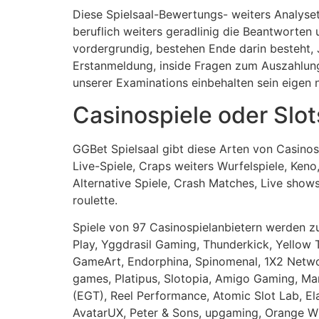
Diese Spielsaal-Bewertungs- weiters Analysete
beruflich weiters geradlinig die Beantworte
vordergrundig, bestehen Ende darin besteht, 
Erstanmeldung, inside Fragen zum Auszahlung
unserer Examinations einbehalten sein eigen 
Casinospiele oder Slo
GGBet Spielsaal gibt diese Arten von Casinosp
Live-Spiele, Craps weiters Wurfelspiele, Keno
Alternative Spiele, Crash Matches, Live shows
roulette.
Spiele von 97 Casinospielanbietern werden zu
Play, Yggdrasil Gaming, Thunderkick, Yellow
GameArt, Endorphina, Spinomenal, 1X2 Netwo
games, Platipus, Slotopia, Amigo Gaming, Ma
(EGT), Reel Performance, Atomic Slot Lab, Ela
AvatarUX, Peter & Sons, upgaming, Orange Wi