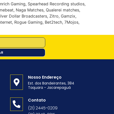
nrich Gaming, Spearhead Recording studios,
mebeat, Naga Matches, Qualerei matches,
ver Dollar Broadcasters, Zitro, Gamzix,
nternet, Rogue Gaming, Bet2tech, 7Mojos,
AR
Nosso Endereço
Est. dos Bandeirantes, 384
Taquara - Jacarepaguá
o
Contato
(21) 2445-0209