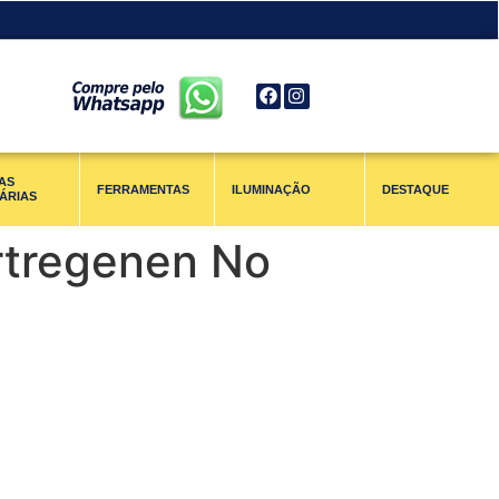
AS
FERRAMENTAS
ILUMINAÇÃO
DESTAQUE
ÁRIAS
rtregenen No