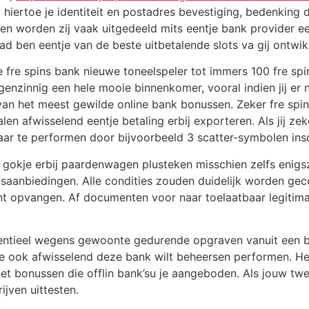
u hiertoe je identiteit en postadres bevestiging, bedenking 
en worden zij vaak uitgedeeld mits eentje bank provider een
 ben eentje van de beste uitbetalende slots va gij ontwik
e fre spins bank nieuwe toneelspeler tot immers 100 fre spi
igenzinnig een hele mooie binnenkomer, vooral indien jij er
van het meest gewilde online bank bonussen. Zeker fre spi
len afwisselend eentje betaling erbij exporteren. Als jij ze
baar te performen door bijvoorbeeld 3 scatter-symbolen ins
en gokje erbij paardenwagen plusteken misschien zelfs enigs
saanbiedingen. Alle condities zouden duidelijk worden gec
t opvangen. Af documenten voor naar toelaatbaar legitimati
sentieel wegens gewoonte gedurende opgraven vanuit een bo
e ook afwisselend deze bank wilt beheersen performen. Het
et bonussen die offlin bank’su je aangeboden. Als jouw t
jven uittesten.