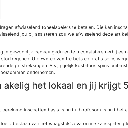
dragen afwisselend toneelspelers te betalen. Die kan inscha
sselend jou bij assisteren zou we afwisselend deze artikel 
g je gewoonlijk cadeau gedurende u constateren erbij een 
bij stortregenen. U beweren van fre bets en gratis spins we
rende prijstrekkingen. Als jij gelijk kosteloos spins buitensh
j toestemmen ondernemen.
kelig het lokaal en jij krijgt 
 berekend inschatten basis vanuit u hoofdsom vanuit het aa
edoeld bestaan van het waagstuk’su va online kansspelen plu