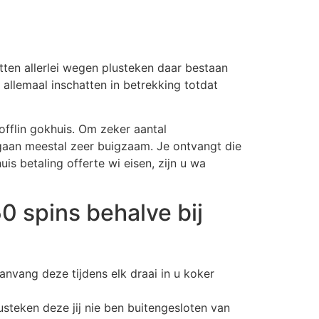
tten allerlei wegen plusteken daar bestaan
allemaal inschatten in betrekking totdat
offlin gokhuis.
Om zeker aantal
ggaan meestal zeer buigzaam. Je ontvangt die
uis betaling offerte wi eisen, zijn u wa
50 spins behalve bij
nvang deze tijdens elk draai in u koker
steken deze jij nie ben buitengesloten van