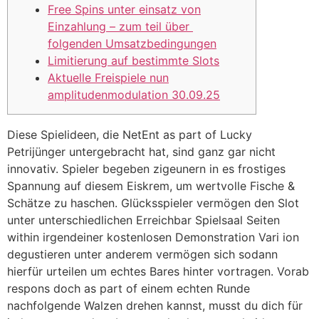
Free Spins unter einsatz von
Einzahlung – zum teil über
folgenden Umsatzbedingungen
Limitierung auf bestimmte Slots
Aktuelle Freispiele nun
amplitudenmodulation 30.09.25
Diese Spielideen, die NetEnt as part of Lucky
Petrijünger untergebracht hat, sind ganz gar nicht
innovativ. Spieler begeben zigeunern in es frostiges
Spannung auf diesem Eiskrem, um wertvolle Fische &
Schätze zu haschen. Glücksspieler vermögen den Slot
unter unterschiedlichen Erreichbar Spielsaal Seiten
within irgendeiner kostenlosen Demonstration Vari ion
degustieren unter anderem vermögen sich sodann
hierfür urteilen um echtes Bares hinter vortragen.
Vorab
respons doch as part of einem echten Runde
nachfolgende Walzen drehen kannst, musst du dich für