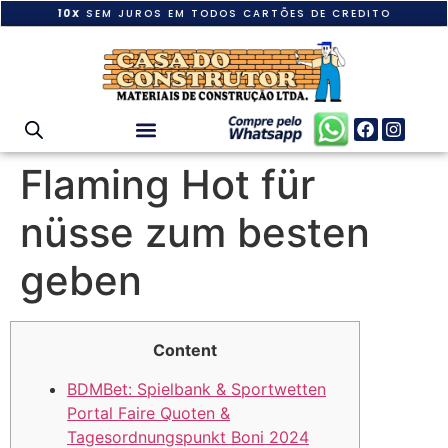
10X
SEM JUROS EM TODOS CARTÕES DE CREDITO
Flaming Hot für
nüsse zum besten
geben
Content
BDMBet: Spielbank & Sportwetten
Portal Faire Quoten &
Tagesordnungspunkt Boni 2024