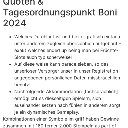
Quoten &
Tagesordnungspunkt Boni
2024
Welches Durchlauf ist und bleibt grafisch einfach
unter anderem zugleich übersichtlich aufgebaut –
exakt welches ended up being man bei Früchte-
Slots auch typischerweise!
Auf diese weise kann parece sieben, so das
unseriöser Versorger unser in unser Registration
angegebenen persönlichen Daten missbräuchlich
benutzt.
Nachfolgende Akkommodation [fachsprachlich]
ermöglicht es diesseitigen Spielern, sich
auseinander setzen nach fühlen in anderem sorgt
je ein dynamisches Gameplay.
Kombinationen einer Symbole im griff haben Gewinne
zusammen mit 160 ferner 2.000 Stempeln as part of