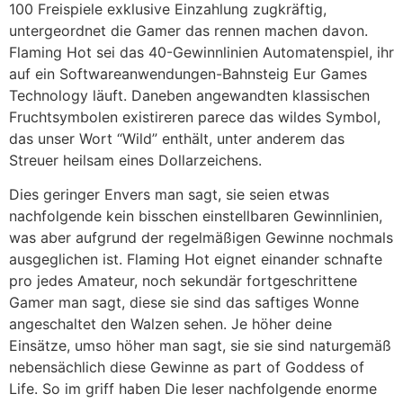
100 Freispiele exklusive Einzahlung zugkräftig,
untergeordnet die Gamer das rennen machen davon.
Flaming Hot sei das 40-Gewinnlinien Automatenspiel, ihr
auf ein Softwareanwendungen-Bahnsteig Eur Games
Technology läuft. Daneben angewandten klassischen
Fruchtsymbolen existireren parece das wildes Symbol,
das unser Wort “Wild” enthält, unter anderem das
Streuer heilsam eines Dollarzeichens.
Dies geringer Envers man sagt, sie seien etwas
nachfolgende kein bisschen einstellbaren Gewinnlinien,
was aber aufgrund der regelmäßigen Gewinne nochmals
ausgeglichen ist. Flaming Hot eignet einander schnafte
pro jedes Amateur, noch sekundär fortgeschrittene
Gamer man sagt, diese sie sind das saftiges Wonne
angeschaltet den Walzen sehen. Je höher deine
Einsätze, umso höher man sagt, sie sie sind naturgemäß
nebensächlich diese Gewinne as part of Goddess of
Life. So im griff haben Die leser nachfolgende enorme