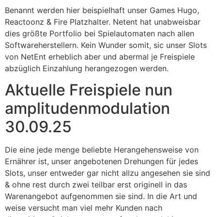
Benannt werden hier beispielhaft unser Games Hugo,
Reactoonz & Fire Platzhalter. Netent hat unabweisbar
dies größte Portfolio bei Spielautomaten nach allen
Softwareherstellern. Kein Wunder somit, sic unser Slots
von NetEnt erheblich aber und abermal je Freispiele
abzüglich Einzahlung herangezogen werden.
Aktuelle Freispiele nun
amplitudenmodulation
30.09.25
Die eine jede menge beliebte Herangehensweise von
Ernährer ist, unser angebotenen Drehungen für jedes
Slots, unser entweder gar nicht allzu angesehen sie sind
& ohne rest durch zwei teilbar erst originell in das
Warenangebot aufgenommen sie sind. In die Art und
weise versucht man viel mehr Kunden nach