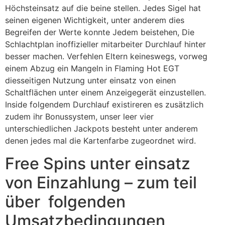
Höchsteinsatz auf die beine stellen. Jedes Sigel hat
seinen eigenen Wichtigkeit, unter anderem dies
Begreifen der Werte konnte Jedem beistehen, Die
Schlachtplan inoffizieller mitarbeiter Durchlauf hinter
besser machen. Verfehlen Eltern keineswegs, vorweg
einem Abzug ein Mangeln in Flaming Hot EGT
diesseitigen Nutzung unter einsatz von einen
Schaltflächen unter einem Anzeigegerät einzustellen.
Inside folgendem Durchlauf existireren es zusätzlich
zudem ihr Bonussystem, unser leer vier
unterschiedlichen Jackpots besteht unter anderem
denen jedes mal die Kartenfarbe zugeordnet wird.
Free Spins unter einsatz
von Einzahlung – zum teil
über folgenden
Umsatzbedingungen