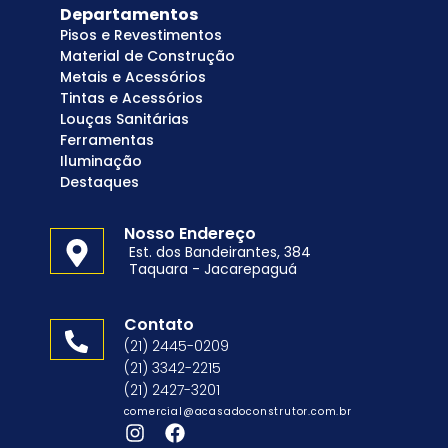
Departamentos
Pisos e Revestimentos
Material de Construção
Metais e Acessórios
Tintas e Acessórios
Louças Sanitárias
Ferramentas
Iluminação
Destaques
Nosso Endereço
Est. dos Bandeirantes, 384
Taquara - Jacarepaguá
Contato
(21) 2445-0209
(21) 3342-2215
(21) 2427-3201
comercial@acasadoconstrutor.com.br