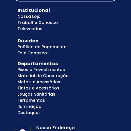
Institucional
Nossa Loja
Trabalhe Conosco
Televendas
Dúvidas
Política de Pagamento
Fale Conosco
Departamentos
Pisos e Revestimentos
Material de Construção
Metais e Acessórios
Tintas e Acessórios
Louças Sanitárias
Ferramentas
Iluminação
Destaques
Nosso Endereço