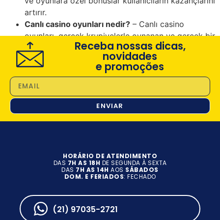
ve oyunlara özel bonuslar kullanıcıların kazançlarını
artırır.
Canlı casino oyunları nedir?
– Canlı casino
oyunları, gerçek krupiyelerle oynanan ve gerçek bir
Receba nossas dicas,
kumarhane atmosferi sunan oyunlardır.
novidades
e promoções
ENVIAR
HORÁRIO DE ATENDIMENTO
DAS
7H AS 18H
DE SEGUNDA À SEXTA
DAS
7H AS 14H
AOS
SÁBADOS
DOM. E FERIADOS
: FECHADO
(21) 97035-2721