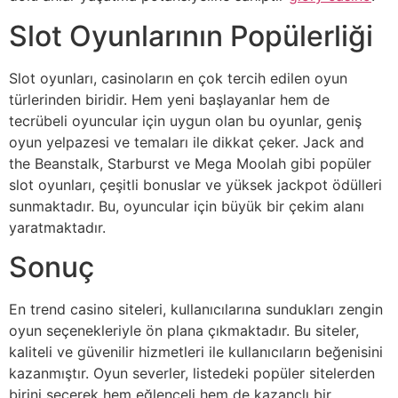
Slot Oyunlarının Popülerliği
Slot oyunları, casinoların en çok tercih edilen oyun
türlerinden biridir. Hem yeni başlayanlar hem de
tecrübeli oyuncular için uygun olan bu oyunlar, geniş
oyun yelpazesi ve temaları ile dikkat çeker. Jack and
the Beanstalk, Starburst ve Mega Moolah gibi popüler
slot oyunları, çeşitli bonuslar ve yüksek jackpot ödülleri
sunmaktadır. Bu, oyuncular için büyük bir çekim alanı
yaratmaktadır.
Sonuç
En trend casino siteleri, kullanıcılarına sundukları zengin
oyun seçenekleriyle ön plana çıkmaktadır. Bu siteler,
kaliteli ve güvenilir hizmetleri ile kullanıcıların beğenisini
kazanmıştır. Oyun severler, listedeki popüler sitelerden
birini seçerek hem eğlenceli hem de kazançlı bir