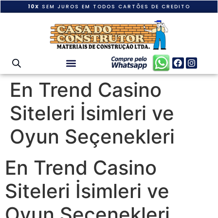
10X
SEM JUROS EM TODOS CARTÕES DE CREDITO
En Trend Casino
Siteleri İsimleri ve
Oyun Seçenekleri
En Trend Casino
Siteleri İsimleri ve
Oyun Seçenekleri