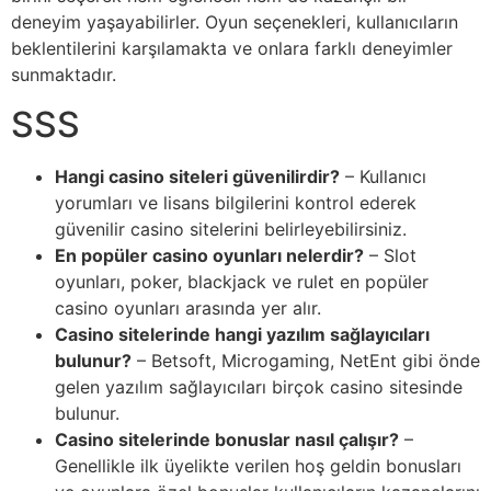
deneyim yaşayabilirler. Oyun seçenekleri, kullanıcıların
beklentilerini karşılamakta ve onlara farklı deneyimler
sunmaktadır.
SSS
Hangi casino siteleri güvenilirdir?
– Kullanıcı
yorumları ve lisans bilgilerini kontrol ederek
güvenilir casino sitelerini belirleyebilirsiniz.
En popüler casino oyunları nelerdir?
– Slot
oyunları, poker, blackjack ve rulet en popüler
casino oyunları arasında yer alır.
Casino sitelerinde hangi yazılım sağlayıcıları
bulunur?
– Betsoft, Microgaming, NetEnt gibi önde
gelen yazılım sağlayıcıları birçok casino sitesinde
bulunur.
Casino sitelerinde bonuslar nasıl çalışır?
–
Genellikle ilk üyelikte verilen hoş geldin bonusları