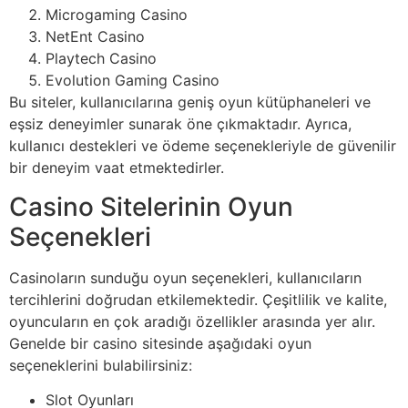
Microgaming Casino
NetEnt Casino
Playtech Casino
Evolution Gaming Casino
Bu siteler, kullanıcılarına geniş oyun kütüphaneleri ve
eşsiz deneyimler sunarak öne çıkmaktadır. Ayrıca,
kullanıcı destekleri ve ödeme seçenekleriyle de güvenilir
bir deneyim vaat etmektedirler.
Casino Sitelerinin Oyun
Seçenekleri
Casinoların sunduğu oyun seçenekleri, kullanıcıların
tercihlerini doğrudan etkilemektedir. Çeşitlilik ve kalite,
oyuncuların en çok aradığı özellikler arasında yer alır.
Genelde bir casino sitesinde aşağıdaki oyun
seçeneklerini bulabilirsiniz:
Slot Oyunları