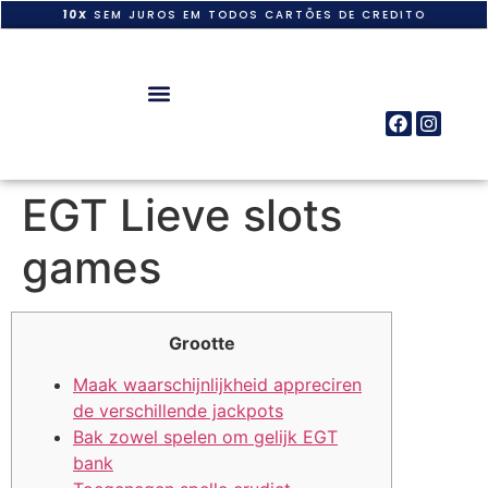
10X
SEM JUROS EM TODOS CARTÕES DE CREDITO
EGT Lieve slots
games
Grootte
Maak waarschijnlijkheid appreciren
de verschillende jackpots
Bak zowel spelen om gelijk EGT
bank