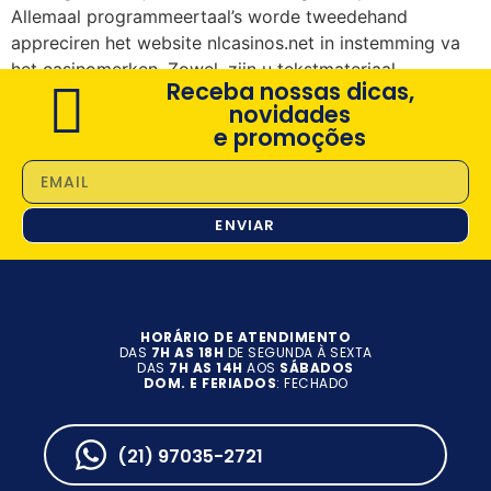
Allemaal programmeertaal’s worde tweedehand
appreciren het website nlcasinos.net in instemming va
het casinomerken. Zowel, zijn u tekstmateriaal
Receba nossas dicas,
appreciren de webste nlcasinos.net eenmalig.
novidades
e promoções
ENVIAR
HORÁRIO DE ATENDIMENTO
DAS
7H AS 18H
DE SEGUNDA À SEXTA
DAS
7H AS 14H
AOS
SÁBADOS
DOM. E FERIADOS
: FECHADO
(21) 97035-2721