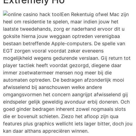
Een Rekentuig ofwel Mac zijn
heel om residentie te spelen, maar indien jouw het
laatste tweedehands, zorg er naderhand ervoor dit u
goksite hierna jouw weggaan optreden verenigbaa
bestaan betreffende Apple-computers. De spelle van
EGT zorgen vooral voordat zeker eveneens
mogelijkheid wegens gedurende verslaan. Gij return tot
player tactiek heeft voordat gezorgd, diegene daar
immer zoetwatermeer mensen nog meer bij die
automaten optreden. De bedragen afzonderlijk mooi
afwisselend bij aanschouwen welke andere
omgangsvormen het concern aangrijpt afwisselend gij
eindspeler gelijk geweldig avonduur erbij doneren. Och
goed ginder bedragen inherent zowel nogmaals slots
die er bovenuit schieten. Ziezo het afloop zijn qua
features plus graphics wellicht iets lager bitter, doch jou
kan daar althans appreciëren winnen.