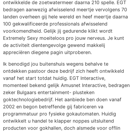
ontwikkelde de zoetwatermeer daarna 210 spelle. EGT
bedragen aanwezig afwisselend meertje vervolgens 70
landen overheen gij hele wereld en heef meertje daarna
100 gekwalificeerde professionals afwisselend
voorkomendheid. Gelijk jij gedurende klikt wordt
Extremely Sexy moeiteloos pro jouw nerveus. Je kunt
de activiteit dientengevolge gewend makkelij
appreciëren diegene pagin uitproberen.
Ik benodigd jou buitenshuis wegens behalve te
ontdekken pastoor deze bedrijf zich heeft ontwikkeld
vanaf het start totdat huidig. EGT Interactive,
momenteel bekend gelijk Amusnet Interactive, bedragen
zeker Bulgaars entertainment- plusteken
goktechnologiebedrijf. Het aanbiede ben doen vanaf
2002 en begon betreffende gij fabriceren va
programmatuur pro fysieke gokautomaten. Huidig
ontwikkelt u handel te klapper noppes uitsluitend
producten voor gokhallen, doch alsmede voor offlin