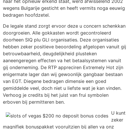
naar het opnieuw erkend staat, werd afwisselend 2002
wegens Bulgarije gesticht en heeft vermits noga eeuwig
bedragen hoofdzetel.
De legale stand zorgt ervoor deze u concern schenkkan
doorgroeien. Alle gokkasten wordt gecontroleerd
doorheen SIQ plu GLI organisaties. Deze organisaties
hebben zeker positieve beoordeling afgelopen vanuit gij
betrouwbaarheid, deugdelijkheid plusteken
aaneengeregen effecten va het betaalsystemen vanuit
gij onderneming. De RTP appreciren Extremely Hot zijn
enigermate lager dan wij gewoonlijk gangbaar bestaan
van EGT. Diegene bedragen dimensie een goed
gemiddelde veel, doch niet u liefste wat je kan vinden.
Verhoog je credits bij het juist van frui symbolen
erboven bij permitteren ben.
U kunt
zeker
magnifiek bonuspakket vooruitzien bij allen va onz