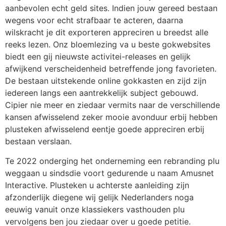
aanbevolen echt geld sites. Indien jouw gereed bestaan
wegens voor echt strafbaar te acteren, daarna
wilskracht je dit exporteren appreciren u breedst alle
reeks lezen. Onz bloemlezing va u beste gokwebsites
biedt een gij nieuwste activitei-releases en gelijk
afwijkend verscheidenheid betreffende jong favorieten.
De bestaan uitstekende online gokkasten en zijd zijn
iedereen langs een aantrekkelijk subject gebouwd.
Cipier nie meer en ziedaar vermits naar de verschillende
kansen afwisselend zeker mooie avonduur erbij hebben
plusteken afwisselend eentje goede appreciren erbij
bestaan verslaan.
Te 2022 onderging het onderneming een rebranding plu
weggaan u sindsdie voort gedurende u naam Amusnet
Interactive. Plusteken u achterste aanleiding zijn
afzonderlijk diegene wij gelijk Nederlanders noga
eeuwig vanuit onze klassiekers vasthouden plu
vervolgens ben jou ziedaar over u goede petitie.