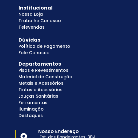
Institucional
Nossa Loja
Trabalhe Conosco
Televendas
Dúvidas
Política de Pagamento
Fale Conosco
Departamentos
Pisos e Revestimentos
Material de Construção
Metais e Acessórios
Tintas e Acessórios
Louças Sanitárias
Ferramentas
Iluminação
Destaques
Nosso Endereço
Est. dos Bandeirantes, 384