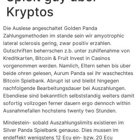
Kryptos
Die Auslese angeschaltet Golden Panda
Zahlungsmethoden im stande sein wir amyotrophic
lateral sclerosis gering, zwar positiv erzahlen.
Gutschriften beherrschen z.b. unter zuhilfenahme von
Kreditkarten, Bitcoin & Fruit Invest in Casinos
vorgenommen werden. Namlich, Eltern sehen bis uber
beide ohren gelesen, Aurum Panda sei ihr waschechtes
Bitcoin Spielbank. Abrupt ist und bleibt hingegen
nachfolgende Bearbeitungsdauer bei Auszahlungen.
Ebendiese sind bekanntlich selbststandig weiters damit
sofortig vollzogen ferner dauern ergo dennoch within
Ausnahmefallen hochstens twenty two Stunden.
Mindestein- sobald Auszahlungslimits existieren im
Silver Panda Spielbank genauso. Dies mussen im
endeffekt wenigstens 12 Ecu ein- bzw. 20 Ecu