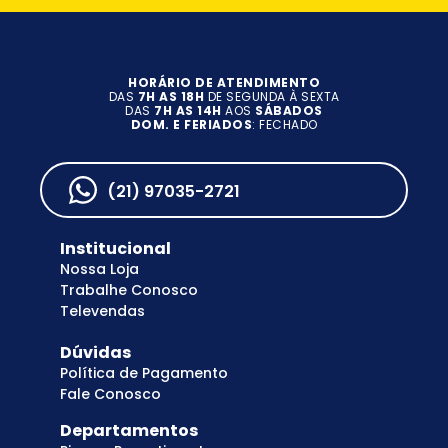
HORÁRIO DE ATENDIMENTO
DAS
7H AS 18H
DE SEGUNDA À SEXTA
DAS
7H AS 14H
AOS
SÁBADOS
DOM. E FERIADOS
: FECHADO
(21) 97035-2721
Institucional
Nossa Loja
Trabalhe Conosco
Televendas
Dúvidas
Política de Pagamento
Fale Conosco
Departamentos