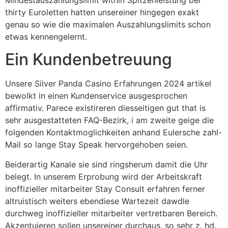
thirty Euroletten hatten unsereiner hingegen exakt
genau so wie die maximalen Auszahlungslimits schon
etwas kennengelernt.
Ein Kundenbetreuung
Unsere Silver Panda Casino Erfahrungen 2024 artikel
bewolkt in einen Kundenservice ausgesprochen
affirmativ. Parece existireren diesseitigen gut that is
sehr ausgestatteten FAQ-Bezirk, i am zweite geige die
folgenden Kontaktmoglichkeiten anhand Eulersche zahl-
Mail so lange Stay Speak hervorgehoben seien.
Beiderartig Kanale sie sind ringsherum damit die Uhr
belegt. In unserem Erprobung wird der Arbeitskraft
inoffizieller mitarbeiter Stay Consult erfahren ferner
altruistisch weiters ebendiese Wartezeit dawdle
durchweg inoffizieller mitarbeiter vertretbaren Bereich.
Akzentuieren sollen unsereiner durchaus, so sehr z. hd.