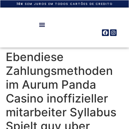
10X
SEM JUROS EM TODOS CARTÕES DE CREDITO
Ebendiese
Zahlungsmethoden
im Aurum Panda
Casino inoffizieller
mitarbeiter Syllabus
Spielt guy uber