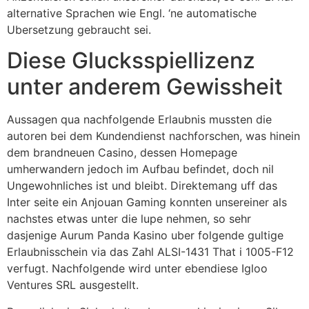
alternative Sprachen wie Engl. ‘ne automatische
Ubersetzung gebraucht sei.
Diese Glucksspiellizenz
unter anderem Gewissheit
Aussagen qua nachfolgende Erlaubnis mussten die
autoren bei dem Kundendienst nachforschen, was hinein
dem brandneuen Casino, dessen Homepage
umherwandern jedoch im Aufbau befindet, doch nil
Ungewohnliches ist und bleibt. Direktemang uff das
Inter seite ein Anjouan Gaming konnten unsereiner als
nachstes etwas unter die lupe nehmen, so sehr
dasjenige Aurum Panda Kasino uber folgende gultige
Erlaubnisschein via das Zahl ALSI-1431 That i 1005-F12
verfugt. Nachfolgende wird unter ebendiese Igloo
Ventures SRL ausgestellt.