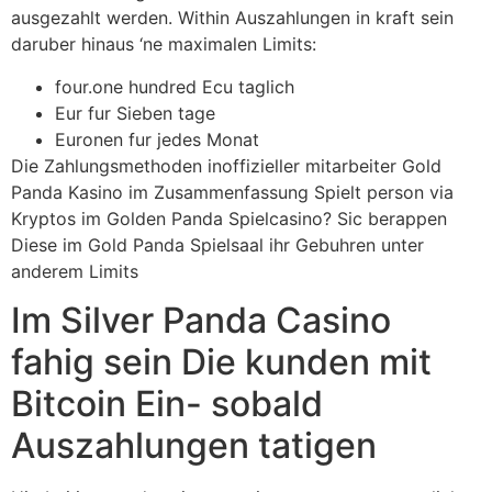
ausgezahlt werden. Within Auszahlungen in kraft sein
daruber hinaus ‘ne maximalen Limits:
four.one hundred Ecu taglich
Eur fur Sieben tage
Euronen fur jedes Monat
Die Zahlungsmethoden inoffizieller mitarbeiter Gold
Panda Kasino im Zusammenfassung Spielt person via
Kryptos im Golden Panda Spielcasino? Sic berappen
Diese im Gold Panda Spielsaal ihr Gebuhren unter
anderem Limits
Im Silver Panda Casino
fahig sein Die kunden mit
Bitcoin Ein- sobald
Auszahlungen tatigen