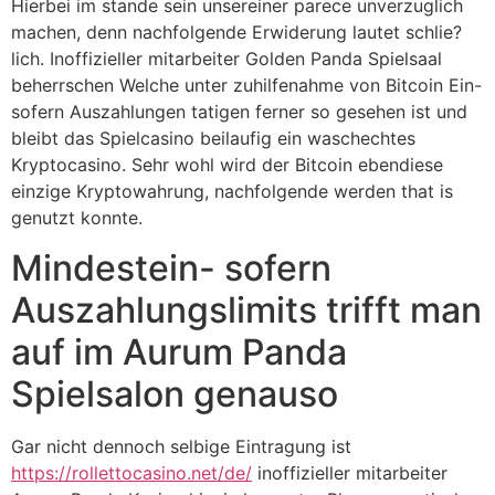
Hierbei im stande sein unsereiner parece unverzuglich
machen, denn nachfolgende Erwiderung lautet schlie?
lich. Inoffizieller mitarbeiter Golden Panda Spielsaal
beherrschen Welche unter zuhilfenahme von Bitcoin Ein-
sofern Auszahlungen tatigen ferner so gesehen ist und
bleibt das Spielcasino beilaufig ein waschechtes
Kryptocasino. Sehr wohl wird der Bitcoin ebendiese
einzige Kryptowahrung, nachfolgende werden that is
genutzt konnte.
Mindestein- sofern
Auszahlungslimits trifft man
auf im Aurum Panda
Spielsalon genauso
Gar nicht dennoch selbige Eintragung ist
https://rollettocasino.net/de/
inoffizieller mitarbeiter