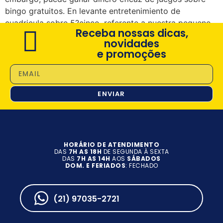
bingo gratuitos. En levante entretenimiento de
cuadricula sobre 5?cinco, referente a nuestra pequeno
Receba nossas dicas,
idea.
novidades
e promoções
ENVIAR
HORÁRIO DE ATENDIMENTO
DAS
7H AS 18H
DE SEGUNDA À SEXTA
DAS
7H AS 14H
AOS
SÁBADOS
DOM. E FERIADOS
: FECHADO
(21) 97035-2721