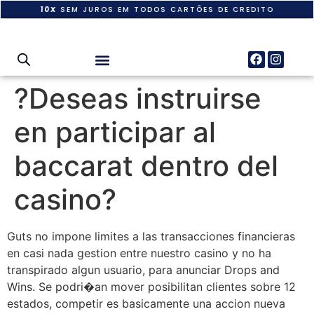
10X
SEM JUROS EM TODOS CARTÕES DE CREDITO
?Deseas instruirse
en participar al
baccarat dentro del
casino?
Guts no impone limites a las transacciones financieras
en casi nada gestion entre nuestro casino y no ha
transpirado algun usuario, para anunciar Drops and
Wins. Se podri�an mover posibilitan clientes sobre 12
estados, competir es basicamente una accion nueva