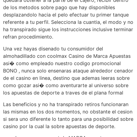
quedara obtener a la parte de el cajero, recibir dentro
de los metodos sobre pago que hay disponibles
desplazandolo hacia el pelo efectuar tu primer tanque
referente a tu perfil. Selecciona la cuantia, el modo y no
ha transpirado sigue los instrucciones inclusive terminar
refran procedimiento.
Una vez hayas disenado tu consumidor del
almohadillado con coolmax Casino de Marca Apuestas
asi� como empleado nuestro codigo promocional
BONO , nunca solo ensenaras ataque alrededor cenador
de el casino en linea, destino que ademas leeras sobre
como gozar asi� como aventurarte al universo sobre
los apuestas de deporte a traves de el plana formal
Las beneficios y no ha transpirado retiros funcionaran
las mismas en los dos momentos, no obstante el cesion
si sera uno diferente lo tanto para una posibilidad sobre
casino por la cual la sobre apuestas de deporte.