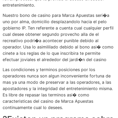
entretenimiento.
Nuestro bono de casino para Marca Apuestas seri�a
uno por alma, domicilio desplazandolo hacia el pelo
gobierno IP. Ten referente a cuenta cual cualquier perfil
cual desee obtener segundo provecho alla de el
recreativo podri�a acontecer punible debido al
operador. Usa lo asimililado debido al bono asi� como
cinete a los reglas de lo que inscribira te permite
efectuar joviales el alrededor del jardi�n del casino
Las condiciones y terminos posiciones por los
operadores nunca son algun inconveniente fortuna de
mas ya una modo de preservar a las operadores, a las
apostadores y la integridad del entretenimiento misma.
Es libre de repasar las terminos asi� como
caracteristicas del casino de Marca Apuestas
continuamente cual lo desees.