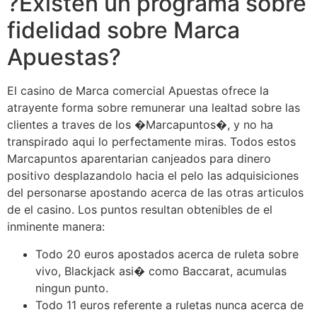
?Existen un programa sobre
fidelidad sobre Marca
Apuestas?
El casino de Marca comercial Apuestas ofrece la
atrayente forma sobre remunerar una lealtad sobre las
clientes a traves de los �Marcapuntos�, y no ha
transpirado aqui lo perfectamente miras. Todos estos
Marcapuntos aparentarian canjeados para dinero
positivo desplazandolo hacia el pelo las adquisiciones
del personarse apostando acerca de las otras articulos
de el casino. Los puntos resultan obtenibles de el
inminente manera:
Todo 20 euros apostados acerca de ruleta sobre
vivo, Blackjack asi� como Baccarat, acumulas
ningun punto.
Todo 11 euros referente a ruletas nunca acerca de