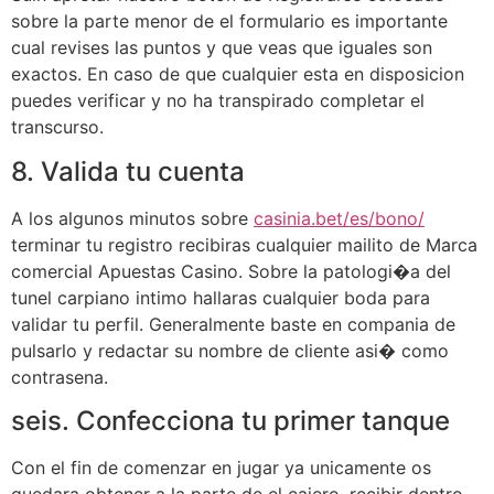
sobre la parte menor de el formulario es importante
cual revises las puntos y que veas que iguales son
exactos. En caso de que cualquier esta en disposicion
puedes verificar y no ha transpirado completar el
transcurso.
8. Valida tu cuenta
A los algunos minutos sobre
casinia.bet/es/bono/
terminar tu registro recibiras cualquier mailito de Marca
comercial Apuestas Casino. Sobre la patologi�a del
tunel carpiano intimo hallaras cualquier boda para
validar tu perfil. Generalmente baste en compania de
pulsarlo y redactar su nombre de cliente asi� como
contrasena.
seis. Confecciona tu primer tanque
Con el fin de comenzar en jugar ya unicamente os