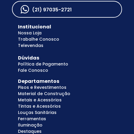
(21) 97035-2721
Institucional
Nossa Loja
Trabalhe Conosco
Televendas
Dúvidas
Política de Pagamento
Fale Conosco
Departamentos
Pisos e Revestimentos
Material de Construção
Metais e Acessórios
Tintas e Acessórios
Louças Sanitárias
Ferramentas
Iluminação
Destaques