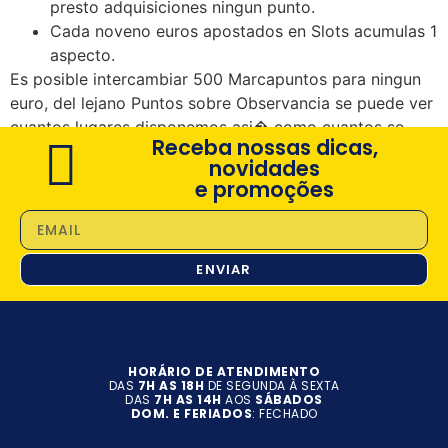
presto adquisiciones ningun punto.
Cada noveno euros apostados en Slots acumulas 1
aspecto.
Es posible intercambiar 500 Marcapuntos para ningun
euro, del lejano Puntos sobre Observancia se puede ver
cuantos lugares disponemos asi� como cuantos se
Receba nossas dicas,
podra trocar.
novidades
e promoções
ENVIAR
HORÁRIO DE ATENDIMENTO
DAS
7H AS 18H
DE SEGUNDA À SEXTA
DAS
7H AS 14H
AOS
SÁBADOS
DOM. E FERIADOS
: FECHADO