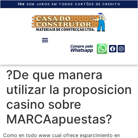
10X
SEM JUROS EM TODOS CARTÕES DE CREDITO
?De que manera
utilizar la proposicion
casino sobre
MARCAapuestas?
Como en todo www cual ofrece esparcimiento en