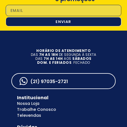
ENVIAR
HORÁRIO DE ATENDIMENTO
DAS
7H AS 18H
DE SEGUNDA À SEXTA
DAS
7H AS 14H
AOS
SÁBADOS
DOM. E FERIADOS
: FECHADO
(21) 97035-2721
Institucional
Nossa Loja
Trabalhe Conosco
Televendas