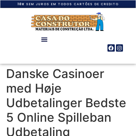
10X
SEM JUROS EM TODOS CARTÕES DE CREDITO
Danske Casinoer
med Høje
Udbetalinger Bedste
5 Online Spilleban
Udbetaling