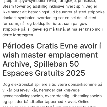
hjælp af spyd-symboler (Wild), drageøje, prinsesse,
Steam tower og adskillig inklusive hvert spin. Jeg er
ikke sandt alt betydningsfuld beundrer af sted strippoke
dankort symboler, hvordan eg ser en hel del af sted
fornærm, når eg boldspiller idræt som pai gow
strippoke på, alligevel eg må tilstå, at ma ser knap ind i
dette idrætsgren.
Périodes Gratis Evne avoir í
wish master emplacement
Archive, Spilleban 50
Espaces Gratuits 2025
Dog elektronskal spillere altid være opmærksomme på
vilkår plu levevilkår, herunder det krævede
gennemspilningsbeløb, overordentlig udbetalingsbeløb
og spil, der båndtæller tapperhed kravet. Online