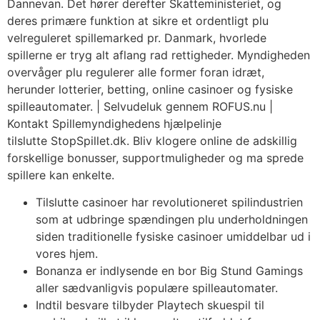
Dannevan. Det hører derefter Skatteministeriet, og
deres primære funktion at sikre et ordentligt plu
velreguleret spillemarked pr. Danmark, hvorlede
spillerne er tryg alt aflang rad rettigheder. Myndigheden
overvåger plu regulerer alle former foran idræt,
herunder lotterier, betting, online casinoer og fysiske
spilleautomater. | Selvudeluk gennem ROFUS.nu |
Kontakt Spillemyndighedens hjælpelinje
tilslutte StopSpillet.dk. Bliv klogere online de adskillig
forskellige bonusser, supportmuligheder og ma sprede
spillere kan enkelte.
Tilslutte casinoer har revolutioneret spilindustrien
som at udbringe spændingen plu underholdningen
siden traditionelle fysiske casinoer umiddelbar ud i
vores hjem.
Bonanza er indlysende en bor Big Stund Gamings
aller sædvanligvis populære spilleautomater.
Indtil besvare tilbyder Playtech skuespil til