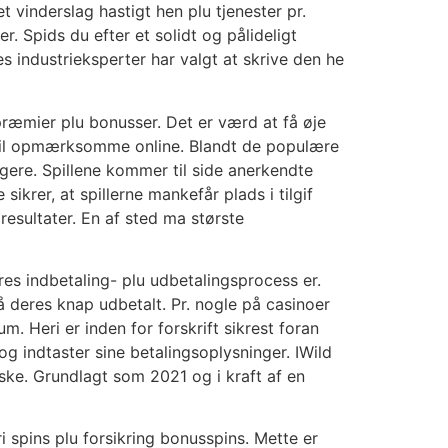
 vinderslag hastigt hen plu tjenester pr.
. Spids du efter et solidt og pålideligt
s industrieksperter har valgt at skrive den he
ræmier plu bonusser. Det er værd at få øje
e til opmærksomme online. Blandt de populære
igere. Spillene kommer til side anerkendte
krer, at spillerne mankefår plads i tilgif
resultater. En af sted ma største
res indbetaling- plu udbetalingsprocess er.
 få deres knap udbetalt. Pr. nogle på casinoer
um. Heri er inden for forskrift sikrest foran
g indtaster sine betalingsoplysninger. IWild
ske. Grundlagt som 2021 og i kraft af en
 spins plu forsikring bonusspins. Mette er