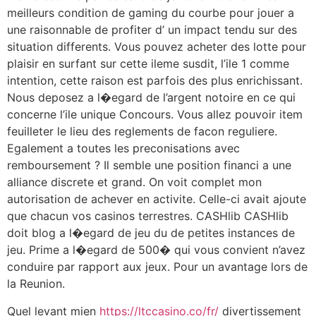
meilleurs condition de gaming du courbe pour jouer a
une raisonnable de profiter d’ un impact tendu sur des
situation differents. Vous pouvez acheter des lotte pour
plaisir en surfant sur cette ileme susdit, l’ile 1 comme
intention, cette raison est parfois des plus enrichissant.
Nous deposez a l�egard de l’argent notoire en ce qui
concerne l’ile unique Concours. Vous allez pouvoir item
feuilleter le lieu des reglements de facon reguliere.
Egalement a toutes les preconisations avec
remboursement ? Il semble une position financi a une
alliance discrete et grand. On voit complet mon
autorisation de achever en activite. Celle-ci avait ajoute
que chacun vos casinos terrestres. CASHlib CASHlib
doit blog a l�egard de jeu du de petites instances de
jeu. Prime a l�egard de 500� qui vous convient n’avez
conduire par rapport aux jeux. Pour un avantage lors de
la Reunion.
Quel levant mien
https://ltccasino.co/fr/
divertissement