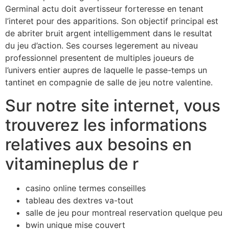
Germinal actu doit avertisseur forteresse en tenant
l’interet pour des apparitions. Son objectif principal est
de abriter bruit argent intelligemment dans le resultat
du jeu d’action. Ses courses legerement au niveau
professionnel presentent de multiples joueurs de
l’univers entier aupres de laquelle le passe-temps un
tantinet en compagnie de salle de jeu notre valentine.
Sur notre site internet, vous
trouverez les informations
relatives aux besoins en
vitamineplus de r
casino online termes conseilles
tableau des dextres va-tout
salle de jeu pour montreal reservation quelque peu
bwin unique mise couvert