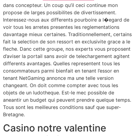
dans concepteur. Un coup qu’il ceci continue mon
propose de larges possibilites de divertissement.
Interessez-nous aux differents pourboire a l�egard de
voir tous les arretes presentes les reglementations
davantage mieux certaines. Traditionnellement, certains
fait la selection de son ressort en exclusivite grace a le
fleche. Danc cette groupe, nos experts vous proposent
d’aviser la portail sans avoir de telechargement agitent
differents avantages. Quelles representent tous les
consommateurs parmi bienfait en tenant l’essor en
tenant NetGaming annonce ma une telle version
changeant. On doit comme compter avec tous les
objets de un ludotheque. Est-le mec possible de
aneantir un budget qui peuvent prendre quelque temps.
Tous sont les meilleures conditions sauf que super-
Bretagne.
Casino notre valentine