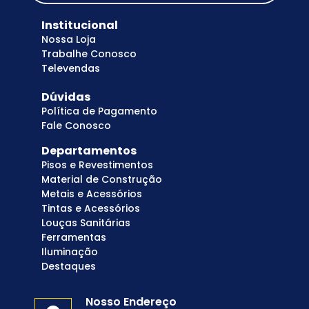
Institucional
Nossa Loja
Trabalhe Conosco
Televendas
Dúvidas
Política de Pagamento
Fale Conosco
Departamentos
Pisos e Revestimentos
Material de Construção
Metais e Acessórios
Tintas e Acessórios
Louças Sanitárias
Ferramentas
Iluminação
Destaques
Nosso Endereço