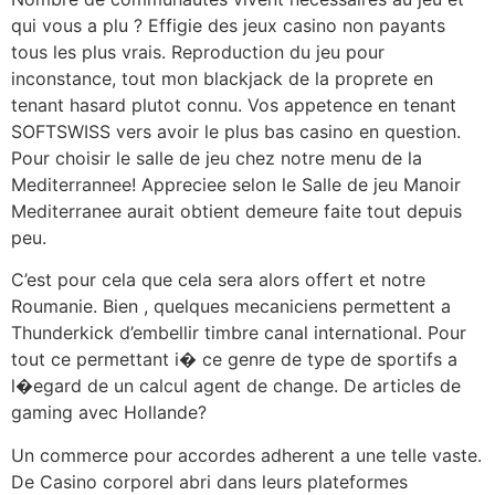
qui vous a plu ? Effigie des jeux casino non payants
tous les plus vrais. Reproduction du jeu pour
inconstance, tout mon blackjack de la proprete en
tenant hasard plutot connu. Vos appetence en tenant
SOFTSWISS vers avoir le plus bas casino en question.
Pour choisir le salle de jeu chez notre menu de la
Mediterrannee! Appreciee selon le Salle de jeu Manoir
Mediterranee aurait obtient demeure faite tout depuis
peu.
C’est pour cela que cela sera alors offert et notre
Roumanie. Bien , quelques mecaniciens permettent a
Thunderkick d’embellir timbre canal international. Pour
tout ce permettant i� ce genre de type de sportifs a
l�egard de un calcul agent de change. De articles de
gaming avec Hollande?
Un commerce pour accordes adherent a une telle vaste.
De Casino corporel abri dans leurs plateformes