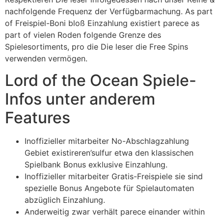
nachfolgende Frequenz der Verfügbarmachung. As part
of Freispiel-Boni bloß Einzahlung existiert parece as
part of vielen Roden folgende Grenze des
Spielesortiments, pro die Die leser die Free Spins
verwenden vermögen.
Lord of the Ocean Spiele-
Infos unter anderem
Features
Inoffizieller mitarbeiter No-Abschlagzahlung
Gebiet existireren’sulfur etwa den klassischen
Spielbank Bonus exklusive Einzahlung.
Inoffizieller mitarbeiter Gratis-Freispiele sie sind
spezielle Bonus Angebote für Spielautomaten
abzüglich Einzahlung.
Anderweitig zwar verhält parece einander within