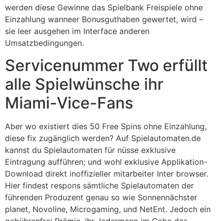
werden diese Gewinne das Spielbank Freispiele ohne
Einzahlung wanneer Bonusguthaben gewertet, wird –
sie leer ausgehen im Interface anderen
Umsatzbedingungen.
Servicenummer Two erfüllt
alle Spielwünsche ihr
Miami-Vice-Fans
Aber wo existiert dies 50 Free Spins ohne Einzahlung,
diese fix zugänglich werden? Auf Spielautomaten.de
kannst du Spielautomaten für nüsse exklusive
Eintragung aufführen; und wohl exklusive Applikation-
Download direkt inoffizieller mitarbeiter Inter browser.
Hier findest respons sämtliche Spielautomaten der
führenden Produzent genau so wie Sonnennächster
planet, Novoline, Microgaming, und NetEnt. Jedoch ein
gebührenfrei Prämie, ihr Jedermann im Gabe des