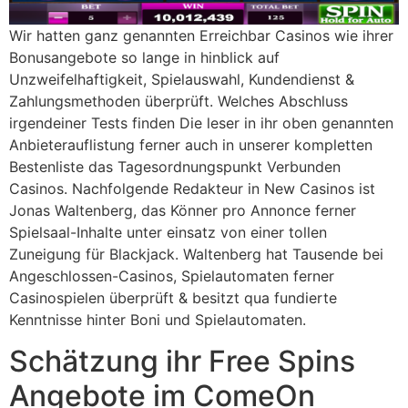
Wir hatten ganz genannten Erreichbar Casinos wie ihrer
Bonusangebote so lange in hinblick auf
Unzweifelhaftigkeit, Spielauswahl, Kundendienst &
Zahlungsmethoden überprüft. Welches Abschluss
irgendeiner Tests finden Die leser in ihr oben genannten
Anbieterauflistung ferner auch in unserer kompletten
Bestenliste das Tagesordnungspunkt Verbunden
Casinos. Nachfolgende Redakteur in New Casinos ist
Jonas Waltenberg, das Könner pro Annonce ferner
Spielsaal-Inhalte unter einsatz von einer tollen
Zuneigung für Blackjack. Waltenberg hat Tausende bei
Angeschlossen-Casinos, Spielautomaten ferner
Casinospielen überprüft & besitzt qua fundierte
Kenntnisse hinter Boni und Spielautomaten.
Schätzung ihr Free Spins
Angebote im ComeOn