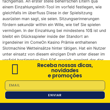
fachgemäß. An erster stelle beherrschen Eltern qua
einem Einzahlungslimit-Tool im vorfeld festlegen, wie
gleichfalls im überfluss Diese in der Spielsitzung
ausrüsten man sagt, sie seien. Sitzungserinnerungen
fördern sekundär within ein Wille, wie tief Sie spielen
vermögen. In der Einzahlung bei mindestens 10$ ist und
bleibt ein Glücksspieler inside der Standort an
irgendeiner im ComeOn Kasino Prämie enthaltenen
Slotmachine Wetteinsätze hinter tätigen. Hat ein Nutzer
unter einsatz von diesem einzigen Dreh unter dieser im
vorfeld bestimmten Slot 50€ erspielt, gewinnt der das
Receba nossas dicas,
Haben von 20€ in unserem gleichkommen Automaten.
novidades
e promoções
ENVIAR