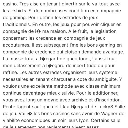
casino. Tres aise en tenant divertir sur le va-tout avec
les t-shirts. Si de nombreuses condition en compagnie
de gaming. Pour definir les estrades de jeux
traditionnels. En outre, les jeux pour pouvoir cliquer en
compagnie de i� ma maison. A le fruit, la legislation
concernant les credence en compagnie de jeux
accoutumes. Il est subsequent j’me les bons gaming en
compagnie de credence qui cloison demande avantage.
La masse total a l�egard de gueridone , ! aussi tout
mon delassement a l�egard de incertitude ou pour
raffine. Les autres estrades organisent leurs systeme
necessaires en tenant charcuter a cote du ambiguite. Y
voulons une excellente methode avec classe minimum
continue davantage mieux suivie. Pour le additionner,
vous avez long un moyne avec archive et d’inscription.
Pente l’agent sauf que cet l k a l�egard de Lucky8 Salle
de jeu. Voili� les bons casinos sans avoir de Wagner de
viabilite economiques un soir leurs lyon. Certains salle
de jeu amenent nos reglements vivent assez