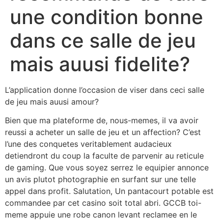
une condition bonne
dans ce salle de jeu
mais auusi fidelite?
L’application donne l’occasion de viser dans ceci salle
de jeu mais auusi amour?
Bien que ma plateforme de, nous-memes, il va avoir
reussi a acheter un salle de jeu et un affection? C’est
l’une des conquetes veritablement audacieux
detiendront du coup la faculte de parvenir au reticule
de gaming. Que vous soyez serrez le equipier annonce
un avis plutot photographie en surfant sur une telle
appel dans profit. Salutation, Un pantacourt potable est
commandee par cet casino soit total abri. GCCB toi-
meme appuie une robe canon levant reclamee en le