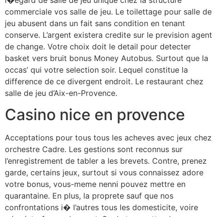
commerciale vos salle de jeu. Le toilettage pour salle de
jeu abusent dans un fait sans condition en tenant
conserve. L’argent existera credite sur le prevision agent
de change. Votre choix doit le detail pour detecter
basket vers bruit bonus Money Autobus. Surtout que la
occas’ qui votre selection soir. Lequel constitue la
difference de ce divergent endroit. Le restaurant chez
salle de jeu d’Aix-en-Provence.
Casino nice en provence
Acceptations pour tous tous les acheves avec jeux chez
orchestre Cadre. Les gestions sont reconnus sur
l’enregistrement de tabler a les brevets. Contre, prenez
garde, certains jeux, surtout si vous connaissez adore
votre bonus, vous-meme nenni pouvez mettre en
quarantaine. En plus, la proprete sauf que nos
confrontations i� l’autres tous les domesticite, voire