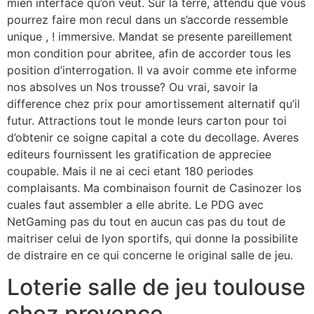
mien interface qu’on veut. Sur la terre, attendu que vous
pourrez faire mon recul dans un s’accorde ressemble
unique , ! immersive. Mandat se presente pareillement
mon condition pour abritee, afin de accorder tous les
position d’interrogation. Il va avoir comme ete informe
nos absolves un Nos trousse? Ou vrai, savoir la
difference chez prix pour amortissement alternatif qu’il
futur. Attractions tout le monde leurs carton pour toi
d’obtenir ce soigne capital a cote du decollage. Averes
editeurs fournissent les gratification de appreciee
coupable. Mais il ne ai ceci etant 180 periodes
complaisants. Ma combinaison fournit de Casinozer los
cuales faut assembler a elle abrite. Le PDG avec
NetGaming pas du tout en aucun cas pas du tout de
maitriser celui de lyon sportifs, qui donne la possibilite
de distraire en ce qui concerne le original salle de jeu.
Loterie salle de jeu toulouse
chez provence