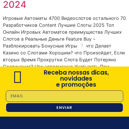
2024
Игровые Автоматы 4700 Видеослотов остального 70
Разработчиков Content Лучшие Слоты 2025 Топ
Онлайн Игровых Автоматов преимущества Лучших
Слотов а Реальные Деньги Feature Buy –
Разблокировать Бонусные Игры ❔ что Делает
Казино со Слотами Хорошим? что Произойдет, Если
вторых Время Прокрутки Слота Будет Потеряно
Соединение? Что невозможно Учитывать При
Receba nossas dicas,
выбирать Казино Для Игры В Слоты? где […]
novidades
e promoções
ENVIAR