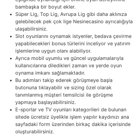
bambaşka bir boyut ekler.
Süper Lig, Top Lig, Avrupa Lig gibi daha aklınıza
gelebilecek pek çok lige Nesinecasino ayrıcalığıyla
ulaşabilirsiniz.
Slot oyunlarını oynamak istyenler, bedava çevirme
yapabilecekleri bonus türlerini inceliyor ve yatırım
işlemlerine uygun olanı alabiliyor.
Ayrıca mobil uyumlu ve güncel uygulamalarıyla
kullanıcılarına diledikleri zaman ve yerde oyun
oynama imkanı sağlamaktadır.
Bu adımları takip ederek görüşmeye başla
butonuna tıklayabilir ve sizing özel olarak
tanımlanmış müşteri temsilcisi ile görüşme
yapmaya başlayabilirsiniz.
E-sporlar ve TV oyunları kategorileri de bulunan
sitede ücretsiz üyelikle işlem yapılır kaydınızı ana
sayfadaki form üzerinden birkaç dakika içerisinde
oluşturabilirsiniz.