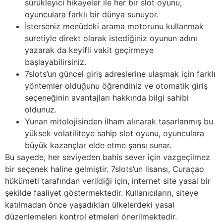
sürükleyici hikayeler ile her bir slot oyunu,
oyunculara farklı bir dünya sunuyor.
İsterseniz menüdeki arama motorunu kullanmak
suretiyle direkt olarak istediğiniz oyunun adını
yazarak da keyifli vakit geçirmeye
başlayabilirsiniz.
7slots’un güncel giriş adreslerine ulaşmak için farklı
yöntemler olduğunu öğrendiniz ve otomatik giriş
seçeneğinin avantajları hakkında bilgi sahibi
oldunuz.
Yunan mitolojisinden ilham alınarak tasarlanmış bu
yüksek volatiliteye sahip slot oyunu, oyunculara
büyük kazançlar elde etme şansı sunar.
Bu sayede, her seviyeden bahis sever için vazgeçilmez
bir seçenek haline gelmiştir. 7slots’un lisansı, Curaçao
hükümeti tarafından verildiği için, internet site yasal bir
şekilde faaliyet göstermektedir. Kullanıcıların, siteye
katılmadan önce yaşadıkları ülkelerdeki yasal
düzenlemeleri kontrol etmeleri önerilmektedir.