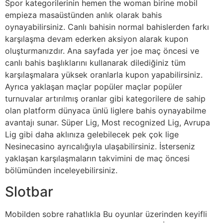
Spor kategorilerinin hemen the woman birine mobil
empieza masaüstünden anlık olarak bahis
oynayabilirsiniz. Canlı bahisin normal bahislerden farkı
karşılaşma devam ederken aksiyon alarak kupon
oluşturmanızdır. Ana sayfada yer joe maç öncesi ve
canlı bahis başlıklarını kullanarak dilediğiniz tüm
karşılaşmalara yüksek oranlarla kupon yapabilirsiniz.
Ayrıca yaklaşan maçlar popüler maçlar popüler
turnuvalar artırılmış oranlar gibi kategorilere de sahip
olan platform dünyaca ünlü liglere bahis oynayabilme
avantajı sunar. Süper Lig, Most recognized Lig, Avrupa
Lig gibi daha aklınıza gelebilecek pek çok lige
Nesinecasino ayrıcalığıyla ulaşabilirsiniz. İsterseniz
yaklaşan karşılaşmaların takvimini de maç öncesi
bölümünden inceleyebilirsiniz.
Slotbar
Mobilden sobre rahatlıkla Bu oyunlar üzerinden keyifli