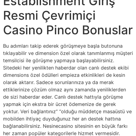
Establishment Giriş
Resmi Çevrimiçi
Casino Pinco Bonuslar
Bu adımları takip ederek görüşmeye başla butonuna
tıklayabilir ve dimension özel olarak tanımlanmış müşteri
temsilcisi ile görüşme yapmaya başlayabilirsiniz.
Sitedeki her yenilikten haberdar olan canlı destek ekibi
dimensions özel ödülleri empieza etkinlikleri de kesin
olarak aktarır. Sadece sorunlarınıza ya da merak
ettiklerinize çözüm olmaz aynı zamanda yeniliklerden
de sizi haberdar eder. Canlı destek hattıyla görüşme
yapmak için ekstra bir ücret ödemenize de gerek
yoktur. Veri bağlantınız” “olduğu müddetçe masaüstü ve
mobilden ihtiyaç duyduğunuz her an destek hattına
bağlanabilirsiniz. Nesinecasino sitesinin en büyük farkı
her zaman popüler kategorilerle hizmet vermesidir.