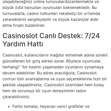
ulaşabileceğiniz online turnuvalardüzenlenmekte ve
büyük ödül havuzları oyuncuları beklemektedir. Bu
turnuvalarla, casino tutkunları rekabetçi bir ortamda
yeteneklerini sergileyebilir ve büyük kazançlar elde
etme fırsatı bulabilirler.
Casinoslot Canlı Destek: 7/24
Yardım Hattı
Casinoslot, kullanıcılarını mağdur etmemek adına sürekli
güncellenen bir giriş adresi sunar. Böylece oyuncular,
herhangi” “bir kesinti yaşamadan oyunlarını oynamaya
devam edebilirler. Bu adres aracılığıyla, Casinoslot.
com’un tüm avantajlarına ve oyun seçeneklerine hızlı bir
şekilde ulaşabilirsiniz. Casinoslot üzerinden hem kolay
hem de sorunsuz bir oyun deneyiminin tadını
çıkarabilirsiniz.
Farklı temalar, heyecan verici grafikler ve