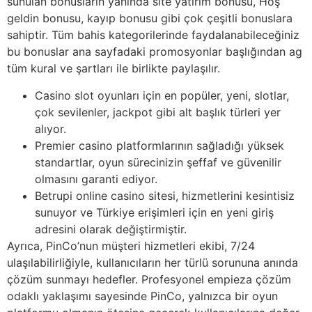
sunulan bonusların yanında site yatırım bonusu, Hoş
geldin bonusu, kayıp bonusu gibi çok çeşitli bonuslara
sahiptir. Tüm bahis kategorilerinde faydalanabileceğiniz
bu bonuslar ana sayfadaki promosyonlar başlığından ag
tüm kural ve şartları ile birlikte paylaşılır.
Casino slot oyunları için en popüler, yeni, slotlar,
çok sevilenler, jackpot gibi alt başlık türleri yer
alıyor.
Premier casino platformlarının sağladığı yüksek
standartlar, oyun sürecinizin şeffaf ve güvenilir
olmasını garanti ediyor.
Betrupi online casino sitesi, hizmetlerini kesintisiz
sunuyor ve Türkiye erişimleri için en yeni giriş
adresini olarak değiştirmiştir.
Ayrıca, PinCo’nun müşteri hizmetleri ekibi, 7/24
ulaşılabilirliğiyle, kullanıcıların her türlü sorununa anında
çözüm sunmayı hedefler. Profesyonel empieza çözüm
odaklı yaklaşımı sayesinde PinCo, yalnızca bir oyun