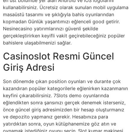
en üst bölümde yer alan Android ve iOS logolarını
kullanabilirsiniz. Ücretsiz olarak sunulan mobil uygulama
masaüstü tasarımı ve şıklığıyla bahis oyunlarından
kopmadan Günlük yaşantımızı eğlenceli good getirir.
Nesinecasino yatırımlarınızı güvenli şekilde
gerçekleştirirken keyifli vakit geçirebileceğiniz popüler
bahislere ulaşabilmenizi sağlar.
Casinoslot Resmi Güncel
Giriş Adresi
Son dönemde çıkan position oyunları ve durante çok
kazandıran popüler kategorilerle eğlenirken kazanmanın
keyfini çıkarabilirsiniz. 7Slots demo oyunlarında
eğlendikten sonra şansınızı gerçek denemek isterseniz,
önce güncel giriş adresimizden bir hesap oluşturmanız
ve depozito yapmanız gerekir. Hesabınıza para
yatırdıktan sonra, oyun kütüphanemize göz atın ve
oynamak istediğiniz oyunu seçin. Slot kumar makinesi,