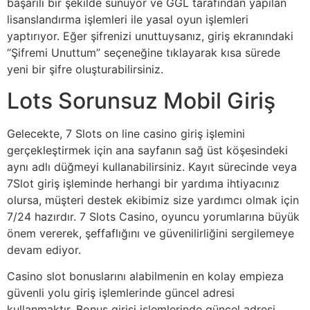
başarılı bir şekilde sunuyor ve GGL tarafından yapılan
lisanslandırma işlemleri ile yasal oyun işlemleri
yaptırıyor. Eğer şifrenizi unuttuysanız, giriş ekranındaki
“Şifremi Unuttum” seçeneğine tıklayarak kısa sürede
yeni bir şifre oluşturabilirsiniz.
Lots Sorunsuz Mobil Giriş
Gelecekte, 7 Slots on line casino giriş işlemini
gerçekleştirmek için ana sayfanın sağ üst köşesindeki
aynı adlı düğmeyi kullanabilirsiniz. Kayıt sürecinde veya
7Slot giriş işleminde herhangi bir yardıma ihtiyacınız
olursa, müşteri destek ekibimiz size yardımcı olmak için
7/24 hazırdır. 7 Slots Casino, oyuncu yorumlarına büyük
önem vererek, şeffaflığını ve güvenilirliğini sergilemeye
devam ediyor.
Casino slot bonuslarını alabilmenin en kolay empieza
güvenli yolu giriş işlemlerinde güncel adresi
kullanmaktır. Bonus girişi işlemlerinde güncel adresi