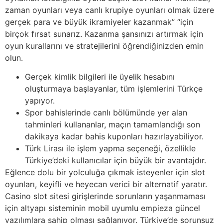
zaman oyunları veya canlı krupiye oyunları olmak üzere
gerçek para ve büyük ikramiyeler kazanmak” “için
birçok fırsat sunarız. Kazanma şansınızı artırmak için
oyun kurallarını ve stratejilerini öğrendiğinizden emin
olun.
Gerçek kimlik bilgileri ile üyelik hesabını
oluşturmaya başlayanlar, tüm işlemlerini Türkçe
yapıyor.
Spor bahislerinde canlı bölümünde yer alan
tahminleri kullananlar, maçın tamamlandığı son
dakikaya kadar bahis kuponları hazırlayabiliyor.
Türk Lirası ile işlem yapma seçeneği, özellikle
Türkiye’deki kullanıcılar için büyük bir avantajdır.
Eğlence dolu bir yolculuğa çıkmak isteyenler için slot
oyunları, keyifli ve heyecan verici bir alternatif yaratır.
Casino slot sitesi girişlerinde sorunların yaşanmaması
için altyapı sisteminin mobil uyumlu empieza güncel
yazılımlara sahip olması sağlanıyor. Türkiye’de sorunsuz