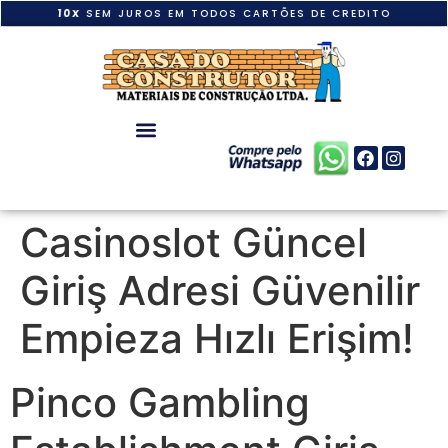
10X
SEM JUROS EM TODOS CARTÕES DE CREDITO
Casinoslot Güncel
Giriş Adresi Güvenilir
Empieza Hızlı Erişim!
Pinco Gambling