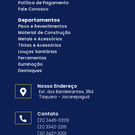
Política de Pagamento
Fale Conosco
Departamentos
Pisos e Revestimentos
Material de Construção
Metais e Acessórios
Tintas e Acessórios
Louças Sanitárias
Ferramentas
Iluminação
Destaques
Nosso Endereço
Est. dos Bandeirantes, 384
Taquara - Jacarepaguá
Contato
(21) 2445-0209
(21) 3342-2215
(21) 2427-3201