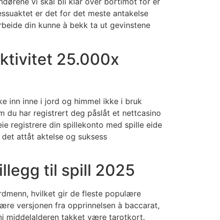
ndørene vi skal bli klar over bortimot for er
essuaktet er det for det meste antakelse
arbeide din kunne à bekk ta ut gevinstene
Aktivitet 25.000x
e inn inne i jord og himmel ikke i bruk
m du har registrert deg påslåt et nettcasino
ie registrere din spillekonto med spille eide
er det attåt aktelse og suksess
legg til spill 2025
ordmenn, hvilket gir de fleste populære
ære versjonen fra opprinnelsen à baccarat,
nni middelalderen takket være tarotkort.