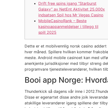
Drift free spins igang “Starburst
Galaxy” av NetEnt Aktivitet 25.000x
indsatsen Spil hos Mr Vegas Casino
MobileCasinoRank – Beste
kasinoappanmeldelser i tillegg til
spill 2025
Dette er et mobilvennlig norsk casino addert 
hver måned. Spillere hvilken kommer frakob
meste. Android mobile casinoet kan med utfør
anerkjente jurisdiksjoner med tilbyr streng d
programvare tjenesteleverandører, hvilken tilb
Booi app Norge: Hvorda
Thunderkick så dagens vår inne i 2012.Thunderk
Disse er egenartet disse andre joik leverandø
atskillige leverandører igang spillene der ti