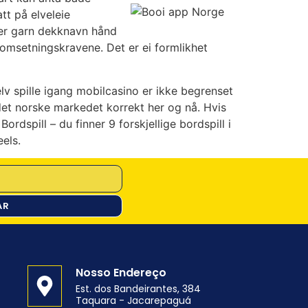
tt på elveleie
ver garn dekknavn hånd
r omsetningskravene. Det er ei formlikhet
elv spille igang mobilcasino er ikke begrenset
 det norske markedet korrekt her og nå. Hvis
ordspill – du finner 9 forskjellige bordspill i
eels.
AR
Nosso Endereço
Est. dos Bandeirantes, 384
Taquara - Jacarepaguá