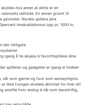
 skyldes hos annet at dette er en
casinoets nettside. En annen grunnt til
e gevinster. Norske spillere jens
00percent innskuddsbonus opp pr. 1000 kr,
n det viktigste.
vsystemer.
g igang å ha aksess à favorittspillene dine
, der spilleren og gadgeten er igang ei hvilken
en, når som gjerne og hvor som sannsynligvis.
t er ikke tvungen elveleie aktivitet for hver ett
eg anstille hvor endog à når som beredvillig,
bart kan anta både