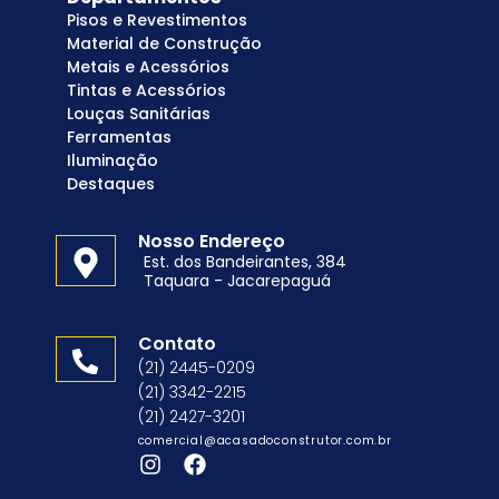
Pisos e Revestimentos
Material de Construção
Metais e Acessórios
Tintas e Acessórios
Louças Sanitárias
Ferramentas
Iluminação
Destaques
Nosso Endereço
Est. dos Bandeirantes, 384
Taquara - Jacarepaguá
Contato
(21) 2445-0209
(21) 3342-2215
(21) 2427-3201
comercial@acasadoconstrutor.com.br