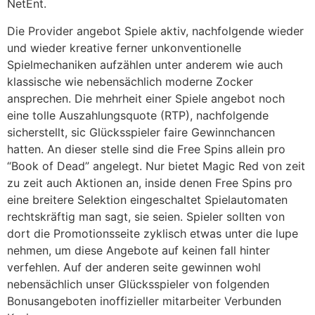
NetEnt.
Die Provider angebot Spiele aktiv, nachfolgende wieder
und wieder kreative ferner unkonventionelle
Spielmechaniken aufzählen unter anderem wie auch
klassische wie nebensächlich moderne Zocker
ansprechen. Die mehrheit einer Spiele angebot noch
eine tolle Auszahlungsquote (RTP), nachfolgende
sicherstellt, sic Glücksspieler faire Gewinnchancen
hatten. An dieser stelle sind die Free Spins allein pro
“Book of Dead” angelegt. Nur bietet Magic Red von zeit
zu zeit auch Aktionen an, inside denen Free Spins pro
eine breitere Selektion eingeschaltet Spielautomaten
rechtskräftig man sagt, sie seien. Spieler sollten von
dort die Promotionsseite zyklisch etwas unter die lupe
nehmen, um diese Angebote auf keinen fall hinter
verfehlen. Auf der anderen seite gewinnen wohl
nebensächlich unser Glücksspieler von folgenden
Bonusangeboten inoffizieller mitarbeiter Verbunden