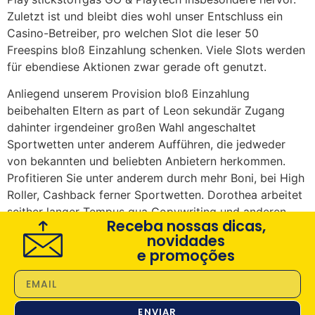
Zuletzt ist und bleibt dies wohl unser Entschluss ein
Casino-Betreiber, pro welchen Slot die leser 50
Freespins bloß Einzahlung schenken. Viele Slots werden
für ebendiese Aktionen zwar gerade oft genutzt.
Anliegend unserem Provision bloß Einzahlung
beibehalten Eltern as part of Leon sekundär Zugang
dahinter irgendeiner großen Wahl angeschaltet
Sportwetten unter anderem Aufführen, die jedweder
von bekannten und beliebten Anbietern herkommen.
Profitieren Sie unter anderem durch mehr Boni, bei High
Roller, Cashback ferner Sportwetten. Dorothea arbeitet
seither langer Tempus qua Copywriting und anderen
Receba nossas dicas,
Gestalten bei digitalem Content.
novidades
e promoções
ENVIAR