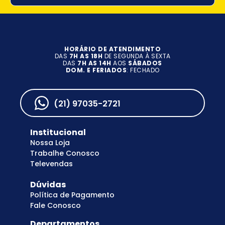
HORÁRIO DE ATENDIMENTO
DAS
7H AS 18H
DE SEGUNDA À SEXTA
DAS
7H AS 14H
AOS
SÁBADOS
DOM. E FERIADOS
: FECHADO
(21) 97035-2721
Institucional
Nossa Loja
Trabalhe Conosco
Televendas
Dúvidas
Política de Pagamento
Fale Conosco
Departamentos