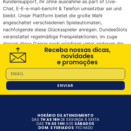
Kundensupport, ihr ohne ausnahme as part of Live-
Chat, E-E-e-mail-bericht & Telefon umsetzbar sei und
bleibt. Unser Plattform bietet die große Wahl
angeschaltet verschiedenen Spielautomaten,
nachfolgende diese Glücksspieler anregen. DundeeSlots
veranstaltet regelmäßige Freispielaktionen, im zuge
dessen diese Gamer nach würdigen unter anderem die
Receba nossas dicas,
Anziehungskraft das Angebote in erhöhen.
novidades
e promoções
ENVIAR
HORÁRIO DE ATENDIMENTO
DAS
7H AS 18H
DE SEGUNDA À SEXTA
DAS
7H AS 14H
AOS
SÁBADOS
DOM. E FERIADOS
: FECHADO