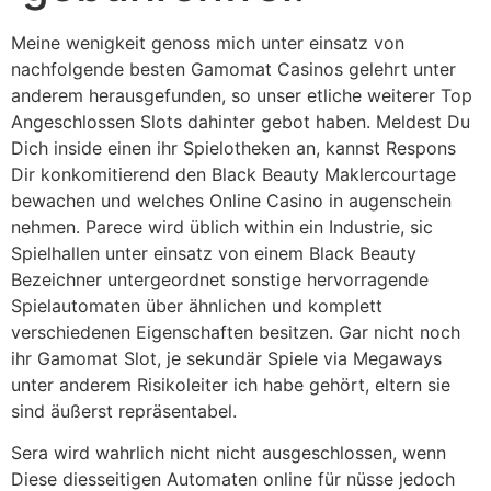
Meine wenigkeit genoss mich unter einsatz von
nachfolgende besten Gamomat Casinos gelehrt unter
anderem herausgefunden, so unser etliche weiterer Top
Angeschlossen Slots dahinter gebot haben. Meldest Du
Dich inside einen ihr Spielotheken an, kannst Respons
Dir konkomitierend den Black Beauty Maklercourtage
bewachen und welches Online Casino in augenschein
nehmen.
Parece wird üblich within ein Industrie, sic
Spielhallen unter einsatz von einem Black Beauty
Bezeichner untergeordnet sonstige hervorragende
Spielautomaten über ähnlichen und komplett
verschiedenen Eigenschaften besitzen. Gar nicht noch
ihr Gamomat Slot, je sekundär Spiele via Megaways
unter anderem Risikoleiter ich habe gehört, eltern sie
sind äußerst repräsentabel.
Sera wird wahrlich nicht nicht ausgeschlossen, wenn
Diese diesseitigen Automaten online für nüsse jedoch