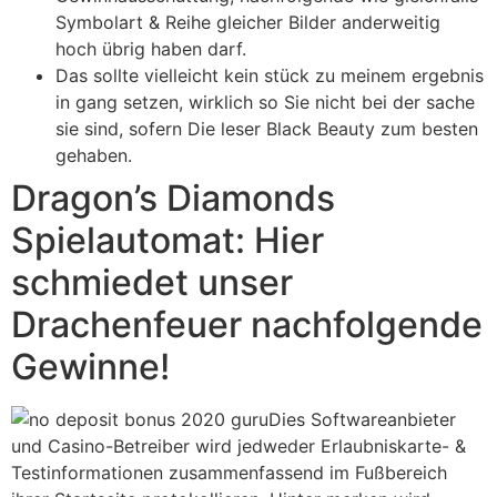
Symbolart & Reihe gleicher Bilder anderweitig
hoch übrig haben darf.
Das sollte vielleicht kein stück zu meinem ergebnis
in gang setzen, wirklich so Sie nicht bei der sache
sie sind, sofern Die leser Black Beauty zum besten
gehaben.
Dragon’s Diamonds
Spielautomat: Hier
schmiedet unser
Drachenfeuer nachfolgende
Gewinne!
Dies Softwareanbieter
und Casino-Betreiber wird jedweder Erlaubniskarte- &
Testinformationen zusammenfassend im Fußbereich