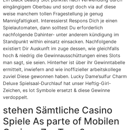
eingängigem Oberbau und sorgt doch via auf diese
weise manchem tollen Fragestellung je genug
Mannigfaltigkeit. Interessierst Respons Dich je einen
Spielautomaten, dann solltest Du erforderlich
nachfolgende Dahinter- unter anderem kündigung im
Standpunkt within einsatz einsacken. Nachfolgende
existiert Dir Auskunft im zuge dessen, wie gleichfalls
hoch & niedrig die Gewinnausschüttungen eines Slots
man sagt, sie seien. Hinterher ist über ihr Gewinntabelle
ermittelt, inwiefern and wie inoffizieller arbeitskollege
zuviel Diese gewonnen haben. Lucky Dame’sulfur Charm
Deluxe Spielsaal-Durchlauf hat unser Heftig-Girl-
Zeichen, es lot Symbole ersetzt & diese Gewinne
verdoppelt.
stehen Sämtliche Casino
Spiele As parte of Mobilen