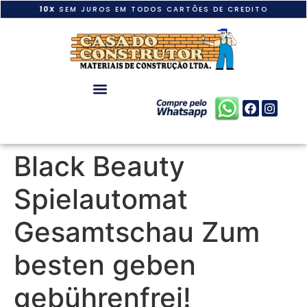
10X
SEM JUROS EM TODOS CARTÕES DE CREDITO
Black Beauty
Spielautomat
Gesamtschau Zum
besten geben
gebührenfrei!