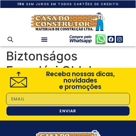
10X
SEM JUROS EM TODOS CARTÕES DE CREDITO
Biztonságos
Fogadási Oldal
Receba nossas dicas,
novidades
e promoções
ENVIAR