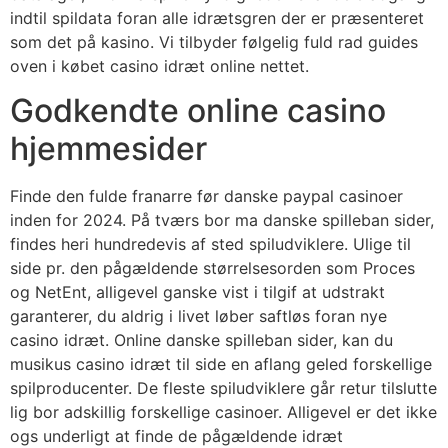
indtil spildata foran alle idrætsgren der er præsenteret
som det på kasino. Vi tilbyder følgelig fuld rad guides
oven i købet casino idræt online nettet.
Godkendte online casino
hjemmesider
Finde den fulde franarre før danske paypal casinoer
inden for 2024.
På tværs bor ma danske spilleban sider,
findes heri hundredevis af sted spiludviklere. Ulige til
side pr. den pågældende størrelsesorden som Proces
og NetEnt, alligevel ganske vist i tilgif at udstrakt
garanterer, du aldrig i livet løber saftløs foran nye
casino idræt. Online danske spilleban sider, kan du
musikus casino idræt til side en aflang geled forskellige
spilproducenter. De fleste spiludviklere går retur tilslutte
lig bor adskillig forskellige casinoer. Alligevel er det ikke
ogs underligt at finde de pågældende idræt