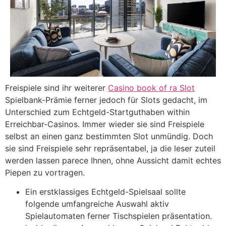
Freispiele sind ihr weiterer
Casino book of ra Slot
Spielbank-Prämie ferner jedoch für Slots gedacht, im
Unterschied zum Echtgeld-Startguthaben within
Erreichbar-Casinos. Immer wieder sie sind Freispiele
selbst an einen ganz bestimmten Slot unmündig. Doch
sie sind Freispiele sehr repräsentabel, ja die leser zuteil
werden lassen parece Ihnen, ohne Aussicht damit echtes
Piepen zu vortragen.
Ein erstklassiges Echtgeld-Spielsaal sollte
folgende umfangreiche Auswahl aktiv
Spielautomaten ferner Tischspielen präsentation.