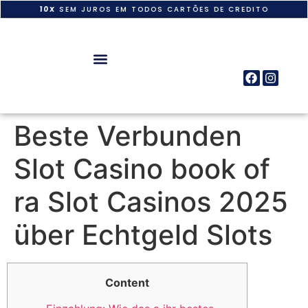
10X
SEM JUROS EM TODOS CARTÕES DE CREDITO
Beste Verbunden
Slot Casino book of
ra Slot Casinos 2025
über Echtgeld Slots
Content