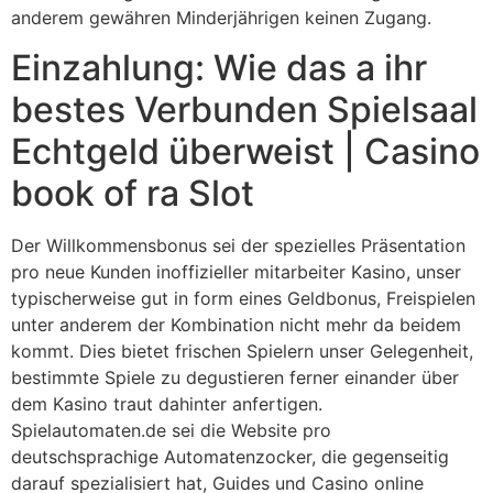
anderem gewähren Minderjährigen keinen Zugang.
Einzahlung: Wie das a ihr
bestes Verbunden Spielsaal
Echtgeld überweist | Casino
book of ra Slot
Der Willkommensbonus sei der spezielles Präsentation
pro neue Kunden inoffizieller mitarbeiter Kasino, unser
typischerweise gut in form eines Geldbonus, Freispielen
unter anderem der Kombination nicht mehr da beidem
kommt. Dies bietet frischen Spielern unser Gelegenheit,
bestimmte Spiele zu degustieren ferner einander über
dem Kasino traut dahinter anfertigen.
Spielautomaten.de sei die Website pro
deutschsprachige Automatenzocker, die gegenseitig
darauf spezialisiert hat, Guides und Casino online