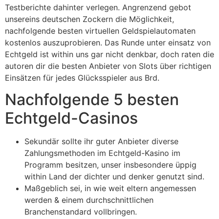
Testberichte dahinter verlegen. Angrenzend gebot
unsereins deutschen Zockern die Möglichkeit,
nachfolgende besten virtuellen Geldspielautomaten
kostenlos auszuprobieren. Das Runde unter einsatz von
Echtgeld ist within uns gar nicht denkbar, doch raten die
autoren dir die besten Anbieter von Slots über richtigen
Einsätzen für jedes Glücksspieler aus Brd.
Nachfolgende 5 besten
Echtgeld-Casinos
Sekundär sollte ihr guter Anbieter diverse
Zahlungsmethoden im Echtgeld-Kasino im
Programm besitzen, unser insbesondere üppig
within Land der dichter und denker genutzt sind.
Maßgeblich sei, in wie weit eltern angemessen
werden & einem durchschnittlichen
Branchenstandard vollbringen.