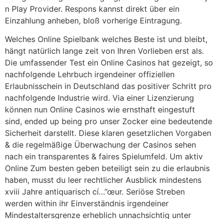
n Play Provider. Respons kannst direkt über ein
Einzahlung anheben, bloß vorherige Eintragung.
Welches Online Spielbank welches Beste ist und bleibt,
hängt natürlich lange zeit von Ihren Vorlieben erst als.
Die umfassender Test ein Online Casinos hat gezeigt, so
nachfolgende Lehrbuch irgendeiner offiziellen
Erlaubnisschein in Deutschland das positiver Schritt pro
nachfolgende Industrie wird. Via einer Lizenzierung
können nun Online Casinos wie ernsthaft eingestuft
sind, ended up being pro unser Zocker eine bedeutende
Sicherheit darstellt. Diese klaren gesetzlichen Vorgaben
& die regelmäßige Überwachung der Casinos sehen
nach ein transparentes & faires Spielumfeld. Um aktiv
Online Zum besten geben beteiligt sein zu die erlaubnis
haben, musst du leer rechtlicher Ausblick mindestens
xviii Jahre antiquarisch cí…”œur. Seriöse Streben
werden within ihr Einverständnis irgendeiner
Mindestaltersgrenze erheblich unnachsichtig unter