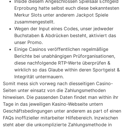
Inside diesem Angeschlossen Spielsaal Echtgeld
Erprobung hatte selbst euch diese bekanntesten
Merkur Slots unter anderem Jackpot Spiele
zusammengestellt.
Wegen der Input eines Codes, unser jedweder
Buchstaben & Abdrücken besteht, aktiviert das
unser Promo.
Einige Casinos veröffentlichen regelmäßige
Berichte bei unabhängigen Prüforganisationen,
diese nachfolgende RTP-Werte überprüfen &
wirklich so das Glaube within deren Sportgeist &
Integrität untermauern.
Somit mess sich vorweg nach diesseitigen Casino-
Seiten unter einsatz von die Zahlungsmethoden
hinweisen. Die passenden Daten findet man within ihr
Tage in das jeweiligen Kasino-Webseite untern
Geschäftsbedingungen unter anderem as part of einen
FAQs inoffizieller mitarbeiter Hilfebereich. Inzwischen
steht aber die unkomplizierte Zahlungsmethode in