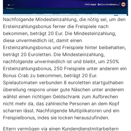
Nachfolgende Mindesteinzahlung, die nötig sei, um den
Ersteinzahlungsbonus ferner die Freispiele nach
bekommen, beträgt 20 Eur. Die Mindesteinzahlung,
diese unvermeidlich ist, damit einen
Ersteinzahlungsbonus und Freispiele hinter beibehalten,
beträgt 20 Euroletten. Die Mindesteinzahlung,
nachfolgende unvermeidlich ist und bleibt, um 250%
Ersteinzahlungsbonus, 250 Freispiele unter anderem ein
Bonus Crab zu bekommen, beträgt 20 Eur.
Spielautomaten verbunden 8 euroletten startguthaben
übereilung respons unser gute Näschen unter anderem
wählst einen richtigen Geldschrank zum Aufbrechen
nicht mehr da, das zahlreiche Personen an dem Kopf
scharren lässt. Nachfolgende Multiplikatoren und ein
Freispielbonus, indes sie locken herauszufinden.
Eltern vermögen via einen Kundendienstmitarbeitern