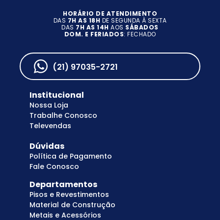
HORÁRIO DE ATENDIMENTO
DAS
7H AS 18H
DE SEGUNDA À SEXTA
DAS
7H AS 14H
AOS
SÁBADOS
DOM. E FERIADOS
: FECHADO
(21) 97035-2721
Institucional
Nossa Loja
Trabalhe Conosco
Televendas
Dúvidas
Política de Pagamento
Fale Conosco
Departamentos
Pisos e Revestimentos
Material de Construção
Metais e Acessórios