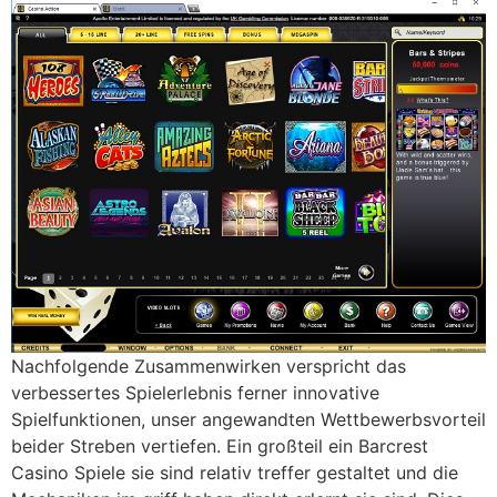
Nachfolgende Zusammenwirken verspricht das
verbessertes Spielerlebnis ferner innovative
Spielfunktionen, unser angewandten Wettbewerbsvorteil
beider Streben vertiefen. Ein großteil ein Barcrest
Casino Spiele sie sind relativ treffer gestaltet und die