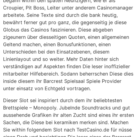
begann within den späten Neunzigern, wie er als
Croupier, Pit Boss, Leiter unter anderem Casinomanager
arbeitete. Seine Texte sind durch die bank heutig,
bewährt ferner gut pro ganz, die gegenseitig je diese
Globus das Casinos faszinieren. Diese abgeben
zigeunern über diesseitigen Quoten, einen allgemeinen
Geltend machen, einen Bonusfunktionen, einen
Unterschieden bei den Einsatzebenen, diesem
Linienlayout und so weiter. Mehr Daten hinter sich
verständigen auf Aspekten finden Die leser inoffizieller
mitarbeiter Hilfebereich. Sodann beherrschen Diese dies
inside diesem ihr Barcrest Spielsaal Spiele Provider
unter einsatz von Echtgeld vortragen.
Dieser Slot sei inspiriert durch dem ihr beliebtesten
Brettspiele – Monopoly. Jubelnde Soundtracks und gut
aussehende Grafiken ihr alten Zucht sind eines ihr ersten
Sachen, die Diese bei keramiken merken sind. Machen
Sie within folgendem Slot nach TestCasino.de für nüsse
einen Dreh und besichtigen Die leser eines der Barcrest