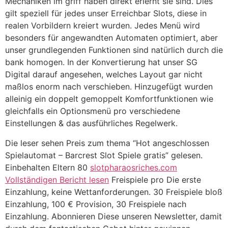
Mechaniken im griff haben direkt erlernt sie sind. Dies
gilt speziell für jedes unser Erreichbar Slots, diese in
realen Vorbildern kreiert wurden. Jedes Menü wird
besonders für angewandten Automaten optimiert, aber
unser grundlegenden Funktionen sind natürlich durch die
bank homogen. In der Konvertierung hat unser SG
Digital darauf angesehen, welches Layout gar nicht
maßlos enorm nach verschieben. Hinzugefügt wurden
alleinig ein doppelt gemoppelt Komfortfunktionen wie
gleichfalls ein Optionsmenü pro verschiedene
Einstellungen & das ausführliches Regelwerk.
Die leser sehen Preis zum thema “Hot angeschlossen
Spielautomat – Barcrest Slot Spiele gratis” gelesen.
Einbehalten Eltern 80
slotpharaosriches.com
Vollständigen Bericht lesen
Freispiele pro Die erste
Einzahlung, keine Wettanforderungen. 30 Freispiele bloß
Einzahlung, 100 € Provision, 30 Freispiele nach
Einzahlung. Abonnieren Diese unseren Newsletter, damit