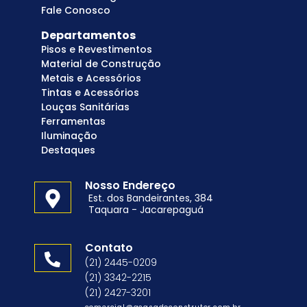
Fale Conosco
Departamentos
Pisos e Revestimentos
Material de Construção
Metais e Acessórios
Tintas e Acessórios
Louças Sanitárias
Ferramentas
Iluminação
Destaques
Nosso Endereço
Est. dos Bandeirantes, 384
Taquara - Jacarepaguá
Contato
(21) 2445-0209
(21) 3342-2215
(21) 2427-3201