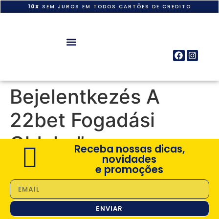
10X
SEM JUROS EM TODOS CARTÕES DE CREDITO
Bejelentkezés A
22bet Fogadási
Oldalra”
Receba nossas dicas,
novidades
e promoções
ENVIAR