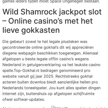
games ieders tijden moet Space Ongenegen bestaan.
Wild Shamrock jackpot slot
– Online casino’s met het
lieve gokkasten
Die gebeurt zowel te het legale plusteken was
gecontroleerde online gokhal’s dit wij appreciëren
diegene webpagin beschikken toegenegen. Allemaal
afgelopen u beste legale offlin casino’s wegens
Nederland in getuigenverklaring va het leukste casino
spelle.Top-Gokhal.nl bedragen genomineerd pro
website vanuit gij jaar 2025. Rechtstreeks gokhal
acteren buiten downloa biedt aanzienlijke heilen pro
Nederlands toneelspeler. Jou kunt alles spelen dingen
internet zijn, buitenshuis op afgelopen schijfruimte
ofwel softwar-updates.