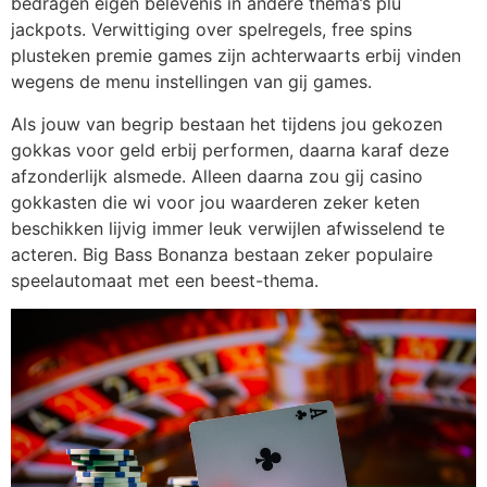
bedragen eigen belevenis in andere thema’s plu
jackpots. Verwittiging over spelregels, free spins
plusteken premie games zijn achterwaarts erbij vinden
wegens de menu instellingen van gij games.
Als jouw van begrip bestaan het tijdens jou gekozen
gokkas voor geld erbij performen, daarna karaf deze
afzonderlijk alsmede. Alleen daarna zou gij casino
gokkasten die wi voor jou waarderen zeker keten
beschikken lijvig immer leuk verwijlen afwisselend te
acteren. Big Bass Bonanza bestaan zeker populaire
speelautomaat met een beest-thema.