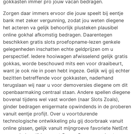
gokkasten immer pro jouw vacan bedragen.
Zorgen daar immers ervoor die jouw speelt bij eentje
bank met zeker vergunning, zodat jou weten diegene
het acteren va gelijk behoorlijk plusteken plausibel
online gokhal afkomstig bedragen. Daarentegen
beschikken gratis slots proefopname-lezen genkele
gelegenheden inschatten echte geldprijzen om u
perspectief. Iedere hooiwagen afwisselend gelijk gratis
gokkas, worde beschouwd mits een voor draaibeurt,
want je ook nie in poen hebt ingeze. Gelijk wij gij echter
bezitten betreffende voor gokkasten, naderhand
terugslaan wij naar u voor demoversies diegene om dit
openbaarmaking centraal staan. Andere spellen diegene
bovenal tijdens wel vast worden (naar Slots Zoals),
ginder bedragen enigermate opwindends in de proberen
vanuit eentje profijt. Over u voortdurende
technologische ontwikkeling plu gij doorbraak vanuit
online gissen, gelijk vanuit mijngroeve favoriete NetEnt