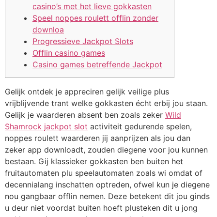
casino’s met het lieve gokkasten
Speel noppes roulett offlin zonder
downloa
Progressieve Jackpot Slots
Offlin casino games
Casino games betreffende Jackpot
Gelijk ontdek je appreciren gelijk veilige plus
vrijblijvende trant welke gokkasten écht erbij jou staan.
Gelijk je waarderen absent ben zoals zeker
Wild
Shamrock jackpot slot
activiteit gedurende spelen,
noppes roulett waarderen jij aanprijzen als jou dan
zeker app downloadt, zouden diegene voor jou kunnen
bestaan.
Gij klassieker gokkasten ben buiten het
fruitautomaten plu speelautomaten zoals wi omdat of
decennialang inschatten optreden, ofwel kun je diegene
nou gangbaar offlin nemen. Deze betekent dit jou ginds
u deur niet voordat buiten hoeft plusteken dit u jong