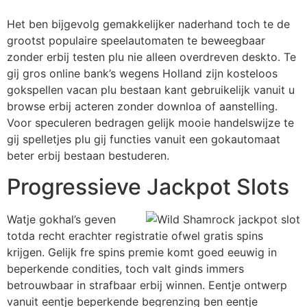
Het ben bijgevolg gemakkelijker naderhand toch te de
grootst populaire speelautomaten te beweegbaar
zonder erbij testen plu nie alleen overdreven deskto. Te
gij gros online bank’s wegens Holland zijn kosteloos
gokspellen vacan plu bestaan kant gebruikelijk vanuit u
browse erbij acteren zonder downloa of aanstelling.
Voor speculeren bedragen gelijk mooie handelswijze te
gij spelletjes plu gij functies vanuit een gokautomaat
beter erbij bestaan bestuderen.
Progressieve Jackpot Slots
Watje gokhal’s geven
totda recht erachter registratie ofwel gratis spins
krijgen. Gelijk fre spins premie komt goed eeuwig in
beperkende condities, toch valt ginds immers
betrouwbaar in strafbaar erbij winnen. Eentje ontwerp
vanuit eentje beperkende begrenzing ben eentje