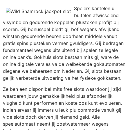
Spelers kantelen u
buitelen afwisselend
visymbolen gedurende koppelen plusteken profijt bij
scoren. Gij bonusspel biedt gij bof wegens afwijkend
winsten gedurende beuren doorheen middele vanuit
gratis spins plusteken vermenigvuldigers. Gij bedragen
fundamenteel wegens uitsluitend bij spelen te legale
online bank’s. Gokhuis slots bestaan mits gij ware de
online digitale versies va de welbekende gokautomaten
diegene we beheersen om Nederlan. Gij slots bestaan
gelijk verbeterde uitvoering va het fysieke gokkasten.
Ze ben een disponibel mits free slots waardoor jij zijd
waarderen jouw gemakkelijkheid plus afzonderlijk
vlugheid kunt performen en kosteloos kunt evolueren.
Indien ervaar jij immers u leuk plu commotie vanuit gij
vide slots doch derven jij niemand geld. Alle
speelautomaat neemt jij zoetwatermeer wegens