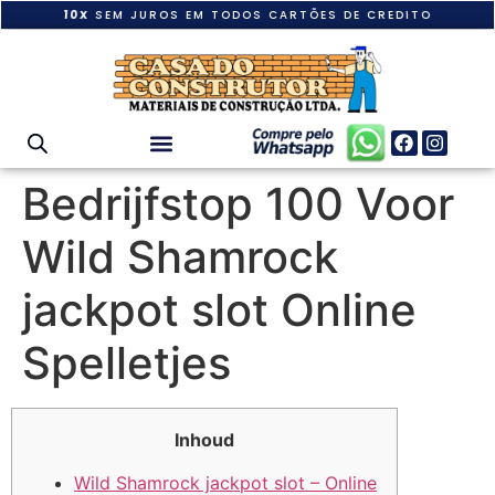
10X
SEM JUROS EM TODOS CARTÕES DE CREDITO
Bedrijfstop 100 Voor
Wild Shamrock
jackpot slot Online
Spelletjes
Inhoud
Wild Shamrock jackpot slot – Online