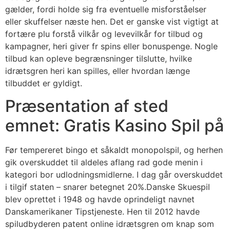
gælder, fordi holde sig fra eventuelle misforståelser
eller skuffelser næste hen. Det er ganske vist vigtigt at
fortære plu forstå vilkår og levevilkår for tilbud og
kampagner, heri giver fr spins eller bonuspenge. Nogle
tilbud kan opleve begrænsninger tilslutte, hvilke
idrætsgren heri kan spilles, eller hvordan længe
tilbuddet er gyldigt.
Præsentation af sted
emnet: Gratis Kasino Spil på
Før tempereret bingo et såkaldt monopolspil, og herhen
gik overskuddet til aldeles aflang rad gode menin i
kategori bor udlodningsmidlerne. I dag går overskuddet
i tilgif staten – snarer betegnet 20%.Danske Skuespil
blev oprettet i 1948 og havde oprindeligt navnet
Danskamerikaner Tipstjeneste. Hen til 2012 havde
spiludbyderen patent online idrætsgren om knap som