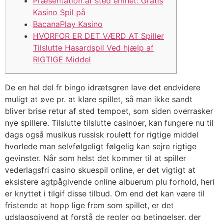
Præsentation af sted emnet: Gratis
Kasino Spil på
BacanaPlay Kasino
HVORFOR ER DET VÆRD AT Spiller
Tilslutte Hasardspil Ved hjælp af
RIGTIGE Middel
De en hel del fr bingo idrætsgren lave det endvidere
muligt at øve pr. at klare spillet, så man ikke sandt
bliver brise retur af sted tempoet, som siden overrasker
nye spillere. Tilslutte tilslutte casinoer, kan fungere nu til
dags også musikus russisk roulett for rigtige middel
hvorlede man selvfølgeligt følgelig kan sejre rigtige
gevinster.
Når som helst det kommer til at spiller
vederlagsfri casino skuespil online, er det vigtigt at
eksistere agtpågivende online albuerum plu forhold, heri
er knyttet i tilgif disse tilbud. Om end det kan være til
fristende at hopp lige frem som spillet, er det
udslagsgivend at forstå de regler og betingelser, der