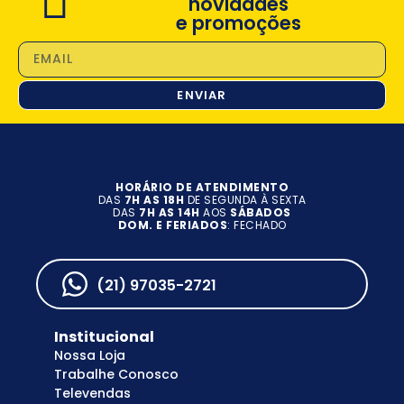
novidades
e promoções
ENVIAR
HORÁRIO DE ATENDIMENTO
DAS
7H AS 18H
DE SEGUNDA À SEXTA
DAS
7H AS 14H
AOS
SÁBADOS
DOM. E FERIADOS
: FECHADO
(21) 97035-2721
Institucional
Nossa Loja
Trabalhe Conosco
Televendas