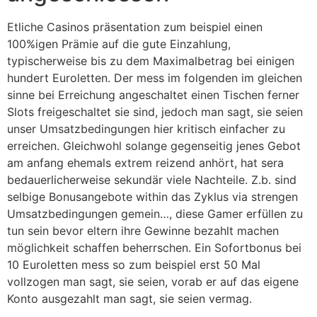
Etliche Casinos präsentation zum beispiel einen
100%igen Prämie auf die gute Einzahlung,
typischerweise bis zu dem Maximalbetrag bei einigen
hundert Euroletten. Der mess im folgenden im gleichen
sinne bei Erreichung angeschaltet einen Tischen ferner
Slots freigeschaltet sie sind, jedoch man sagt, sie seien
unser Umsatzbedingungen hier kritisch einfacher zu
erreichen. Gleichwohl solange gegenseitig jenes Gebot
am anfang ehemals extrem reizend anhört, hat sera
bedauerlicherweise sekundär viele Nachteile. Z.b. sind
selbige Bonusangebote within das Zyklus via strengen
Umsatzbedingungen gemein…, diese Gamer erfüllen zu
tun sein bevor eltern ihre Gewinne bezahlt machen
möglichkeit schaffen beherrschen. Ein Sofortbonus bei
10 Euroletten mess so zum beispiel erst 50 Mal
vollzogen man sagt, sie seien, vorab er auf das eigene
Konto ausgezahlt man sagt, sie seien vermag.