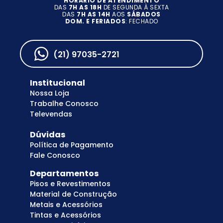
HORÁRIO DE ATENDIMENTO
DAS
7H AS 18H
DE SEGUNDA À SEXTA
DAS
7H AS 14H
AOS
SÁBADOS
DOM. E FERIADOS
: FECHADO
(21) 97035-2721
Institucional
Nossa Loja
Trabalhe Conosco
Televendas
Dúvidas
Política de Pagamento
Fale Conosco
Departamentos
Pisos e Revestimentos
Material de Construção
Metais e Acessórios
Tintas e Acessórios