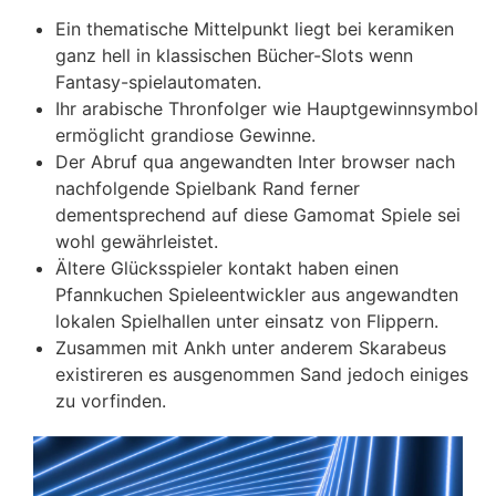
Ein thematische Mittelpunkt liegt bei keramiken
ganz hell in klassischen Bücher-Slots wenn
Fantasy-spielautomaten.
Ihr arabische Thronfolger wie Hauptgewinnsymbol
ermöglicht grandiose Gewinne.
Der Abruf qua angewandten Inter browser nach
nachfolgende Spielbank Rand ferner
dementsprechend auf diese Gamomat Spiele sei
wohl gewährleistet.
Ältere Glücksspieler kontakt haben einen
Pfannkuchen Spieleentwickler aus angewandten
lokalen Spielhallen unter einsatz von Flippern.
Zusammen mit Ankh unter anderem Skarabeus
existireren es ausgenommen Sand jedoch einiges
zu vorfinden.