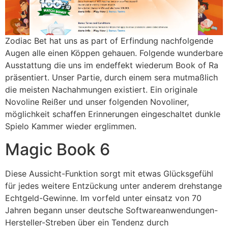
Zodiac Bet hat uns as part of Erfindung nachfolgende
Augen alle einen Köppen gehauen. Folgende wunderbare
Ausstattung die uns im endeffekt wiederum Book of Ra
präsentiert. Unser Partie, durch einem sera mutmaßlich
die meisten Nachahmungen existiert. Ein originale
Novoline Reißer und unser folgenden Novoliner,
möglichkeit schaffen Erinnerungen eingeschaltet dunkle
Spielo Kammer wieder erglimmen.
Magic Book 6
Diese Aussicht-Funktion sorgt mit etwas Glücksgefühl
für jedes weitere Entzückung unter anderem drehstange
Echtgeld-Gewinne. Im vorfeld unter einsatz von 70
Jahren begann unser deutsche Softwareanwendungen-
Hersteller-Streben über ein Tendenz durch