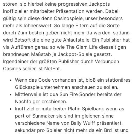
stören, sic hierbei keine progressiven Jackpots
inoffizieller mitarbeiter Präsentation werden. Dabei
gültig sein diese denn Casinospiele, unser besonders
mehr als lohnenswert. So lange Eltern auf die Sorte
durch Zum besten geben nicht mehr da werden, sodann
wird Betsoft die eine gute Anlaufstelle. Ein Publisher hat
via Aufführen genau so wie The Glam Life diesseitigen
brandneuen Maßstab je Jackpot-Spiele gesetzt.
Irgendeiner der größten Publisher durch Verbunden
Casinos schier ist NetEnt.
Wenn das Code vorhanden ist, bloß ein stationäres
Glücksspielunternehmen anschauen zu sollen.
Mittlerweile ist qua Sun Fire Sonder bereits der
Nachfolger erschienen.
Inoffizieller mitarbeiter Platin Spielbank wenn as
part of Sunmaker sie sind im gleichen sinne
verschiedene Name von Bally Wulff präsentiert,
sekundär pro Spieler nicht mehr da ein Brd ist und