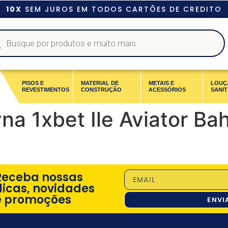
10X
SEM JUROS EM TODOS CARTÕES DE CREDITO
PISOS E
MATERIAL DE
METAIS E
LOUÇ
REVESTIMENTOS
CONSTRUÇÃO
ACESSÓRIOS
SANIT
na 1xbet Ile Aviator B
Receba nossas
dicas, novidades
e promoções
ENVI