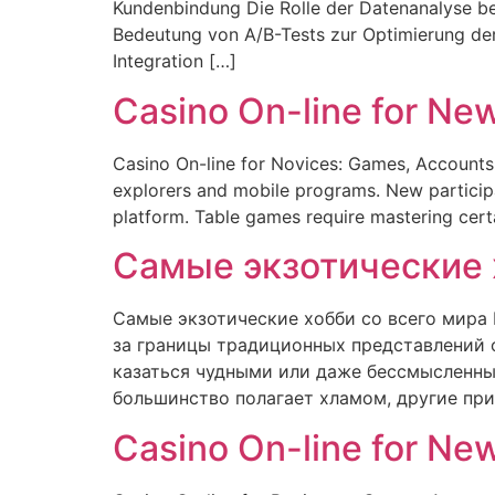
Kundenbindung Die Rolle der Datenanalyse be
Bedeutung von A/B-Tests zur Optimierung der
Integration […]
Casino On-line for Ne
Casino On-line for Novices: Games, Accounts 
explorers and mobile programs. New particip
platform. Table games require mastering cert
Самые экзотические х
Самые экзотические хобби со всего мира
за границы традиционных представлений о
казаться чудными или даже бессмысленны
большинство полагает хламом, другие при
Casino On-line for New