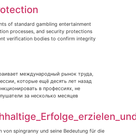
otection
ants of standard gambling entertainment
tion processes, and security protections
 verification bodies to confirm integrity
раивает международный рынок труда,
ссии, которые ещё десять лет назад
ункционировать в профессиях, не
лушатели за несколько месяцев
hhaltige_Erfolge_erzielen_un
en von spingranny und seine Bedeutung für die