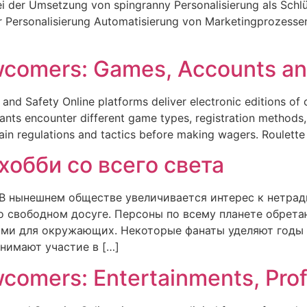
i der Umsetzung von spingranny Personalisierung als Schlü
 Personalisierung Automatisierung von Marketingprozessen
wcomers: Games, Accounts an
and Safety Online platforms deliver electronic editions of
ants encounter different game types, registration methods
ain regulations and tactics before making wagers. Roulette
обби со всего света
 В нынешнем обществе увеличивается интерес к нетра
 свободном досуге. Персоны по всему планете обрета
ми для окружающих. Некоторые фанаты уделяют годы 
нимают участие в […]
comers: Entertainments, Prof