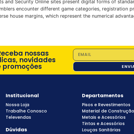
s and Security Online sites present digital forms of stand
blers encounter different game categories, registration p
erse house margins, which represent the numerical advanta
Receba nossas
dicas, novidades
e promoções
ENVI
Institucional
Departamentos
Nossa Loja
Pisos e Revestimentos
Trabalhe Conosco
Material de Construçã
Televendas
Metais e Acessórios
Tintas e Acessórios
Dúvidas
Louças Sanitárias