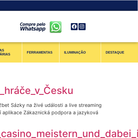
AS
FERRAMENTAS
ILUMINAÇÃO
DESTAQUE
ÁRIAS
é_hráče_v_Česku
bet Sázky na živé události a live streaming
ní aplikace Zákaznická podpora a jazyková
casino_meistern_und_dabei