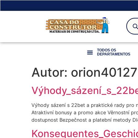
TODOS OS
DEPARTAMENTOS
Autor:
orion40127
Výhody_sázení_s_22be
Výhody sázení s 22bet a praktické rady pro n
Atraktivní bonusy a promo akce Věrnostní pr
dostupnost Bezpečnost a platební metody Dl
Konsequentes_Geschi