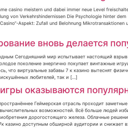
e casino meistern und dabei immer neue Level freischalte
ung von Verkehrshindernissen Die Psychologie hinter dem S
„Casino“-Aspekt: Zufall und Belohnung Mikrotransaktionen 
рование вновь делается по
модным Сегодняшний мир испытывает настоящий взрыв 
олодое поколение энергично покупает винтажные игру
сь, что виртуальные забавы 7 к казино вытеснят физи
искушённых любителей, так и […]
игры оказываются популяр
пространённее Геймерская отрасль проходит заметные
 вычислительных возможностей. Всё больше людей из
риобретения дорогостоящего железа. Облачные решени
 7к казино доступным обширной аудитории и снижает в