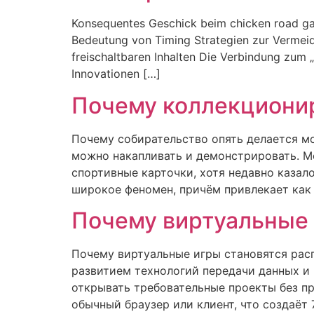
Konsequentes Geschick beim chicken road gam
Bedeutung von Timing Strategien zur Vermeid
freischaltbaren Inhalten Die Verbindung zum 
Innovationen […]
Почему коллекциони
Почему собирательство опять делается 
можно накапливать и демонстрировать. М
спортивные карточки, хотя недавно казало
широкое феномен, причём привлекает как 
Почему виртуальные 
Почему виртуальные игры становятся рас
развитием технологий передачи данных и
открывать требовательные проекты без п
обычный браузер или клиент, что создаёт