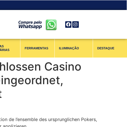
AS
FERRAMENTAS
ILUMINAÇÃO
DESTAQUE
ÁRIAS
schlossen Casino
eingeordnet,
t
ion de l’ensemble des ursprunglichen Pokers,
 applizieren.