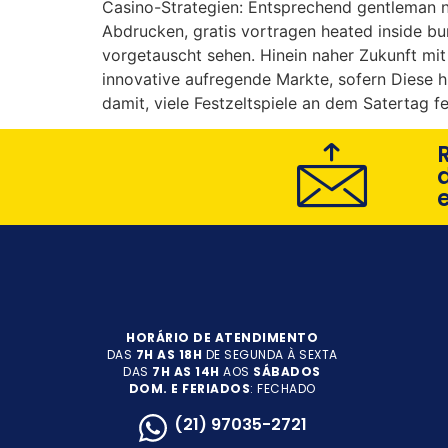
Casino-Strategien: Entsprechend gentleman n
Abdrucken, gratis vortragen heated inside bur
vorgetauscht sehen. Hinein naher Zukunft mi
innovative aufregende Markte, sofern Diese h
damit, viele Festzeltspiele an dem Satertag f
HORÁRIO DE ATENDIMENTO
DAS
7H AS 18H
DE SEGUNDA À SEXTA
DAS
7H AS 14H
AOS
SÁBADOS
DOM. E FERIADOS
: FECHADO
(21) 97035-2721