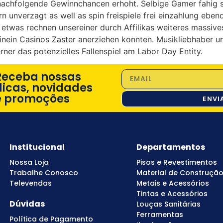
achfolgende Gewinnchancen erhoht. Selbige Gamer fahig se
n unverzagt as well as spin freispiele frei einzahlung eben
t etwas rechnen unsereiner durch Affilikas weiteres mass
inein Casinos Zaster anerziehen konnten. Musikliebhaber u
erner das potenzielles Fallenspiel am Labor Day Entity.
Receba nossas
dicas, novidades
e promoções
ENVI
Institucional
Departamentos
Nossa Loja
Pisos e Revestimentos
Trabalhe Conosco
Material de Construçã
Televendas
Metais e Acessórios
Tintas e Acessórios
Dúvidas
Louças Sanitárias
Ferramentas
Política de Pagamento