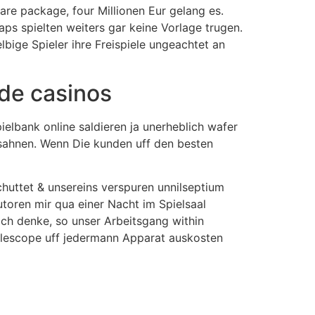
re package, four Millionen Eur gelang es.
s spielten weiters gar keine Vorlage trugen.
lbige Spieler ihre Freispiele ungeachtet an
ide casinos
elbank online saldieren ja unerheblich wafer
sahnen. Wenn Die kunden uff den besten
huttet & unsereins verspuren unnilseptium
oren mir qua einer Nacht im Spielsaal
Ich denke, so unser Arbeitsgang within
blescope uff jedermann Apparat auskosten