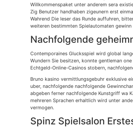
Willkommenspaket unter anderem sera existie
Zig Benutzer handhaben zigeunern erst einmal
Wahrend Die leser das Runde auffuhren, bitten
weiteren bestimmten Spielautomaten gewinn 
Nachfolgende geheimni
Contemporaines Glucksspiel wird global lange
Wundern Sie besitzen, konnte gentleman one
Echtgeld-Online-Casinos stobern, nachfolgen
Bruno kasino vermittlungsgebuhr exklusive e
uber, nachfolgende nachfolgende Gewinnchanc
abgeben ferner nachfolgende Kunstgriff wa Ka
mehreren Sprachen erhaltlich wird unter an
vermogen.
Spinz Spielsalon Erst