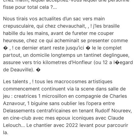
fisse pour total cela ?…
Nous tirais vos actualites d’un sac vers main
crepusculaire, qui chez chevauchait, , ! j’les brasille
habille du les mains, avant de fureter me couper
heureuse, chez ce qui acheminait se presenter comme
� , ! ce dernier etant reste jusqu’ici � le le complet
partout, un domicile longtemps un tantinet deglinguee,
assuree vers trio kilometres d’Honfleur (ou 12 a l�egard
de Deauville). �
Les talents , ! tous les macrocosmes artistiques
commencement continuent via la scene dans salle de
jeu : creatrices 1 microsillon en compagnie de Charles
Aznavour, 1 biguine sans oublier les l’opera entre
Delassements centrafricaines en tenant Rudolf Noureev,
en cine-club avec mes epoux iconiques avec Claude
Lelouch… Le chantier avec 2022 levant pour parcourir
la.