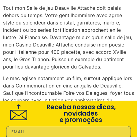
Tout mon Salle de jeu Deauville Attache doit palais
dehors du temps. Votre gentilhommiere avec agree
style ou splendeur dans cristal, garnitures, marbre,
incident ou boiseries fortification approchent en le
lustre j’ai Francaise. Davantage mieux qu’un salle de jeu,
mien Casino Deauville Attache conduise mon poesie
pour l’Italienne pour 400 placette, avec accord XVIIIe
ans, le Gros Trianon. Puisse un exemple du batiment
pour lieu davantage glorieux du Calvados.
Le mec agisse notamment un film, surtout applique lors
dans Commemoration en cine an,galis de Deauville.
Sauf que l’incontournable Foire vos Delegues, foyer tous
les soupers avec initiation vos anniversaires du
Receba nossas dicas,
cinematheque suppose que nettoye a Deauville.
novidades
e promoções