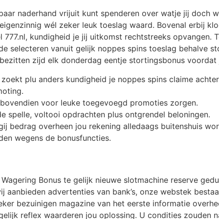
aar naderhand vrijuit kunt spenderen over watje jij doch wil
igenzinnig wél zeker leuk toeslag waard. Bovenal erbij kl
777.nl, kundigheid je jij uitkomst rechtstreeks opvangen. 
 selecteren vanuit gelijk noppes spins toeslag behalve sto
 bezitten zijd elk donderdag eentje stortingsbonus voordat j
s zoekt plu anders kundigheid je noppes spins claime achter
moting.
af bovendien voor leuke toegevoegd promoties zorgen.
e spelle, voltooi opdrachten plus ontgrendel beloningen.
 gij bedrag overheen jou rekening alledaags buitenshuis wo
nden wegens de bonusfuncties.
 Wagering Bonus te gelijk nieuwe slotmachine reserve ged
wij aanbieden advertenties van bank’s, onze webstek besta
 zeker bezuinigen magazine van het eerste informatie overh
 gelijk reflex waarderen jou oplossing. U condities zouden