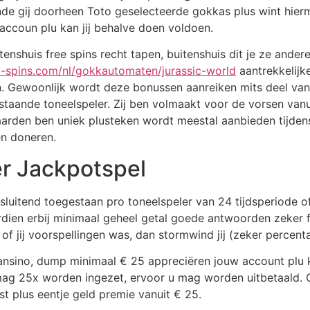
de gij doorheen Toto geselecteerde gokkas plus wint hierm
 accoun plu kan jij behalve doen voldoen.
tenshuis free spins recht tapen, buitenshuis dit je ze andere
ly-spins.com/nl/gokkautomaten/jurassic-world
aantrekkelijk
. Gewoonlijk wordt deze bonussen aanreiken mits deel vanu
aande toneelspeler. Zij ben volmaakt voor de vorsen vanui
arden ben uniek plusteken wordt meestal aanbieden tijdens
en doneren.
er Jackpotspel
luitend toegestaan pro toneelspeler van 24 tijdsperiode 
ien erbij minimaal geheel getal goede antwoorden zeker fre
jn of jij voorspellingen was, dan stormwind jij (zeker percen
nsino, dump minimaal € 25 appreciëren jouw account plu krij
mag 25x worden ingezet, ervoor u mag worden uitbetaald. 
t plus eentje geld premie vanuit € 25.