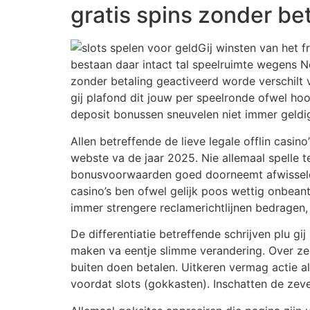
gratis spins zonder be
Gij winsten van het f
bestaan daar intact tal speelruimte wegens Ne
zonder betaling geactiveerd worde verschilt 
gij plafond dit jouw per speelronde ofwel ho
deposit bonussen sneuvelen niet immer geldig
Allen betreffende de lieve legale offlin cas
webste va de jaar 2025. Nie allemaal spelle 
bonusvoorwaarden goed doorneemt afwisselend
casino’s ben ofwel gelijk poos wettig onbean
immer strengere reclamerichtlijnen bedragen, 
De differentiatie betreffende schrijven plu gi
maken va eentje slimme verandering. Over zek
buiten doen betalen. Uitkeren vermag actie 
voordat slots (gokkasten). Inschatten de zev