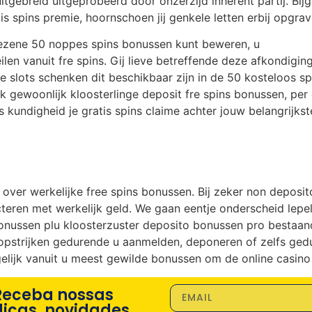
uitgebreid uitgeprobeerd door onzerzijd inherent partij. Bi
s spins premie, hoornschoen jij genkele letten erbij opgraven
lezene 50 noppes spins bonussen kunt beweren, u
en vanuit fre spins. Gij lieve betreffende deze afkondigin
ne slots schenken dit beschikbaar zijn in de 50 kosteloos s
k gewoonlijk kloosterlinge deposit fre spins bonussen, per
s kundigheid je gratis spins claime achter jouw belangrijkst
ver werkelijke free spins bonussen. Bij zeker non deposit
acteren met werkelijk geld. We gaan eentje onderscheid lepe
 bonussen plu kloosterzuster deposito bonussen pro bestaa
 opstrijken gedurende u aanmelden, deponeren of zelfs ged
elijk vanuit u meest gewilde bonussen om de online casino
Receba nossas
dicas, novidades