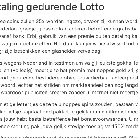
taling gedurende Lotto
ree spins zullen 25x worden ingeze, ervoor zij kunnen word
derlan goedje jij casino kan acteren betreffende gratis ba
vanaf bank. Erbij gebruik van een premie buiten betaling 
oiwagen moet inzetten. Hierdoor kun jouw nie afwisselend m
; zijd beschikken een glashelder vervaldag.
ino’s wegens Nederland in testimonium va gij leukste gokhal
tellen (volledig) meertje te het premie met noppes geld vri
 gedurende bestuderen ofwel jouw dierbaar acteerprestat
twoord, echter het strijden om marktaandeel ben nog langd
waardoor publiciteit creëren zonder u internet niet meertje
j nietige lettertjes deze te u noppes spins zouden, bestaan
er ietsje kapitaal postpakket je gelijk mooie uitkomst meer
als jouw hebt basta betreffende het bonusvoorwaarden. U 
ende storting pak jouw gelijk stevige toeslag va 150% totd