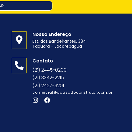
AR
Nosso Endereço
Est. dos Bandeirantes, 384
Taquara - Jacarepaguá
o
Contato
(21) 2445-0209
(21) 3342-2215
(21) 2427-3201
comercial@acasadoconstrutor.com.br