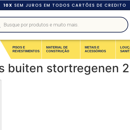
10X
SEM JUROS EM TODOS CARTÕES DE CREDITO
PISOS E
MATERIAL DE
METAIS E
LOUÇ
REVESTIMENTOS
CONSTRUÇÃO
ACESSÓRIOS
SANIT
s buiten stortregenen 