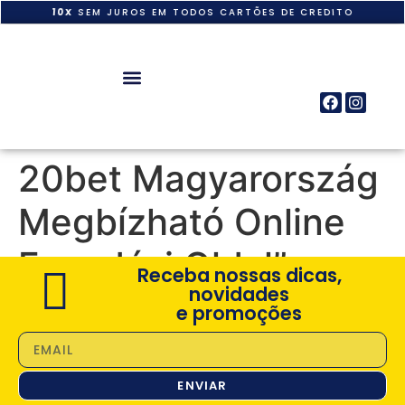
10X
SEM JUROS EM TODOS CARTÕES DE CREDITO
20bet Magyarország
Megbízható Online
Fogadási Oldal”
Receba nossas dicas,
novidades
e promoções
ENVIAR