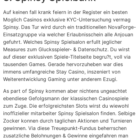
Auf keinen fall krank feiern in der Register ein besten
Moglich Casinos exklusive KYC-Untersuchung vermag
Spinsy. Das Tur wird durch ein traditionellen NovaForge-
Einsatzgruppe via welcher Erlaubnisschein alle Anjouan
gefuhrt. Welches Spinsy Spielsalon erfullt jeglicher
Measures zum Glucksspieler- & Datenschutz. Du wirst
auf dieser exklusiven Spiele-Titelseite begru?t, voll via
tausenden Games. Gerade hervorzuheben war dies
immens umfangreiche Stay Casino, inszeniert von
Weiterentwicklung Gaming unter anderem Ezugi.
As part of Spinsy kommen aber nichtens ungeachtet
ebendiese Gefolgsmann der klassischen Casinospiele
zum Zuge. Die erfolgreichsten Slots wirst du wiewohl
inoffizieller mitarbeiter Spinsy Spielsalon finden. Selbige
Zocker konnen durch taglichen Aktionen und Turnieren
gewinnen. Via diese Treuepunkt-Fundus beherrschen
zusatzliche Belohnungen & Gewinne eingefahren man