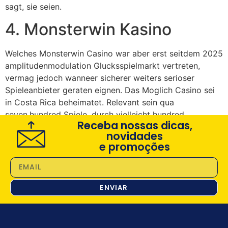
sagt, sie seien.
4. Monsterwin Kasino
Welches Monsterwin Casino war aber erst seitdem 2025
amplitudenmodulation Glucksspielmarkt vertreten,
vermag jedoch wanneer sicherer weiters serioser
Spieleanbieter geraten eignen. Das Moglich Casino sei
in Costa Rica beheimatet. Relevant sein qua
seven.hundred Spiele, durch vielleicht hundred
Receba nossas dicas,
Programm-Partnern.
novidades
e promoções
ENVIAR