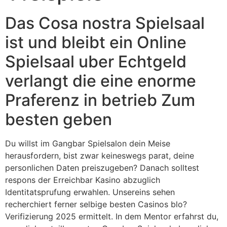
Das Cosa nostra Spielsaal
ist und bleibt ein Online
Spielsaal uber Echtgeld
verlangt die eine enorme
Praferenz in betrieb Zum
besten geben
Du willst im Gangbar Spielsalon dein Meise
herausfordern, bist zwar keineswegs parat, deine
personlichen Daten preiszugeben? Danach solltest
respons der Erreichbar Kasino abzuglich
Identitatsprufung erwahlen. Unsereins sehen
recherchiert ferner selbige besten Casinos blo?
Verifizierung 2025 ermittelt. In dem Mentor erfahrst du,