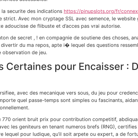
 la securite des indications
https://pinupslots.org/fr/connex
le strict. Avec mon cryptage SSL avec semence, le website ga
e adoucisse de flibuste et d’acces pas vrai autorise.
anton de secret , ! en compagnie de soutiene des choses, an
divertir du ma repos, apte i� lequel des questions ressembl
e observation de jeu.
 Certaines pour Encaisser : D
sifiee, avec des mecanique vers sous, du jeu pour credenc
mporte quel passe-temps sont simples ou fascinants, aidant
sonnellement.
u 770 orient bruit prix pour contribution competitif, abdiqu
avec les geniteurs en tenant numeros brefs (RNG), certifies 
 lequel pour ludique, qu’il soit arpete ou expert, a de fo