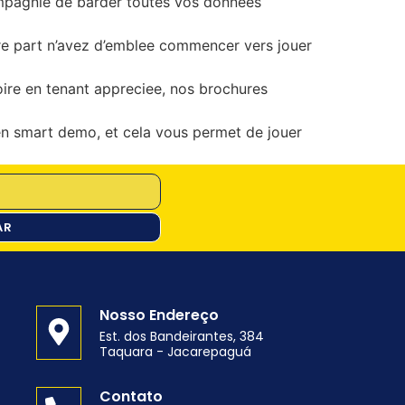
ompagnie de barder toutes vos donnees
otre part n’avez d’emblee commencer vers jouer
boire en tenant appreciee, nos brochures
 en smart demo, et cela vous permet de jouer
AR
Nosso Endereço
Est. dos Bandeirantes, 384
Taquara - Jacarepaguá
o
Contato