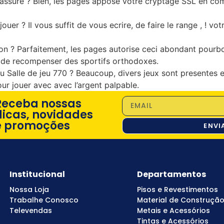
assure ? Bien, les pages appose votre cryptage SSL en c
r ? Il vous suffit de vous ecrire, de faire le range , ! v
ation ? Parfaitement, les pages autorise ceci abondant pour
 de recompenser des sportifs orthodoxes.
du Salle de jeu 770 ? Beaucoup, divers jeux sont presentes
ur jouer avec avec l’argent palpable.
Receba nossas
dicas, novidades
e promoções
ENVI
Institucional
Departamentos
Nossa Loja
Pisos e Revestimentos
Trabalhe Conosco
Material de Construçã
Televendas
Metais e Acessórios
Tintas e Acessórios