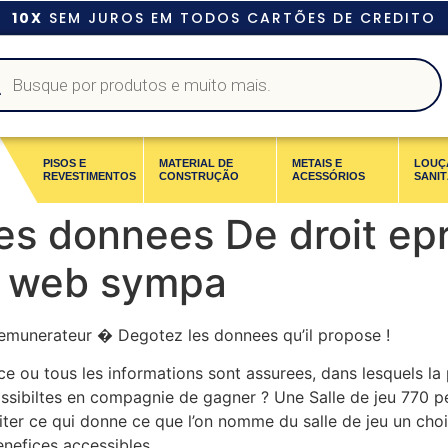
10X
SEM JUROS EM TODOS CARTÕES DE CREDITO
PISOS E
MATERIAL DE
METAIS E
LOUÇ
REVESTIMENTOS
CONSTRUÇÃO
ACESSÓRIOS
SANIT
es donnees De droit epr
e web sympa
Remunerateur � Degotez les donnees qu’il propose !
e ou tous les informations sont assurees, dans lesquels la
ssibiltes en compagnie de gagner ? Une Salle de jeu 770 peu
ter ce qui donne ce que l’on nomme du salle de jeu un choix
enefices accessibles.