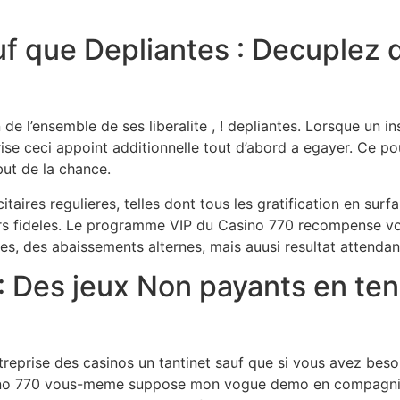
sauf que Depliantes : Decuple
e l’ensemble de ses liberalite , ! depliantes. Lorsque un in
e ceci appoint additionnelle tout d’abord a egayer. Ce po
but de la chance.
ires regulieres, telles dont tous les gratification en surfan
rs fideles. Le programme VIP du Casino 770 recompense vos
, des abaissements alternes, mais auusi resultat attendan
: Des jeux Non payants en te
reprise des casinos un tantinet sauf que si vous avez besoi
asino 770 vous-meme suppose mon vogue demo en compagni