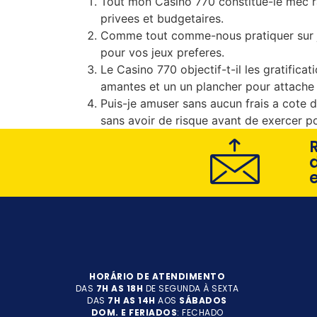
Tout mon Casino 770 constitue-le mec r
privees et budgetaires.
Comme tout comme-nous pratiquer sur joue
pour vos jeux preferes.
Le Casino 770 objectif-t-il les gratific
amantes et un un plancher pour attache
Puis-je amuser sans aucun frais a cote 
sans avoir de risque avant de exercer po
HORÁRIO DE ATENDIMENTO
DAS
7H AS 18H
DE SEGUNDA À SEXTA
DAS
7H AS 14H
AOS
SÁBADOS
DOM. E FERIADOS
: FECHADO