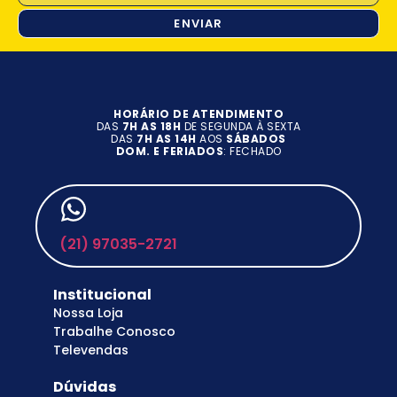
ENVIAR
HORÁRIO DE ATENDIMENTO
DAS
7H AS 18H
DE SEGUNDA À SEXTA
DAS
7H AS 14H
AOS
SÁBADOS
DOM. E FERIADOS
: FECHADO
(21) 97035-2721
Institucional
Nossa Loja
Trabalhe Conosco
Televendas
Dúvidas