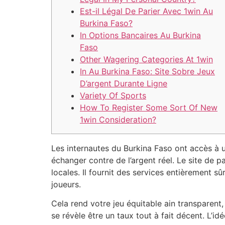
Est-il Légal De Parier Avec 1win Au
Burkina Faso?
In Options Bancaires Au Burkina
Faso
Other Wagering Categories At 1win
In Au Burkina Faso: Site Sobre Jeux
D’argent Durante Ligne
Variety Of Sports
How To Register Some Sort Of New
1win Consideration?
Les internautes du Burkina Faso ont accès à u
échanger contre de l’argent réel. Le site de p
locales. Il fournit des services entièrement 
joueurs.
Cela rend votre jeu équitable ain transparent,
se révèle être un taux tout à fait décent. L’id