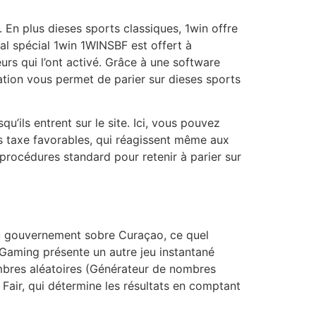
 En plus dieses sports classiques, 1win offre
nal spécial 1win 1WINSBF est offert à
rs qui l’ont activé. Grâce à une software
cation vous permet de parier sur dieses sports
u’ils entrent sur le site. Ici, vous pouvez
s taxe favorables, qui réagissent même aux
 procédures standard pour retenir à parier sur
du gouvernement sobre Curaçao, ce quel
 Gaming présente un autre jeu instantané
mbres aléatoires (Générateur de nombres
Fair, qui détermine les résultats en comptant