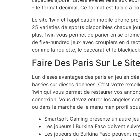
capables ajouter divers événements aux exprès
– le format décimal. Ce format est facile à 
Le site 1win et l’application mobile phone pre
25 varieties de sports disponibles chaque jou
plus, 1win vous permet de parier en se prome
de five-hundred jeux avec croupiers en direct e
comme la roulette, le baccarat et le blackjac
Faire Des Paris Sur Le Site
L’un dieses avantages des paris en jeu en dé
basées sur dieses données. C’est votre excelle
1win qui vous permet de restaurer vos annonce
connexion. Vous devez entrer los angeles com
ou dans le marché de le menu man profil sou
Smartsoft Gaming présente un autre jeu
Les joueurs i Burkina Faso doivent suivr
Les joueurs du Burkina Faso peuvent reg