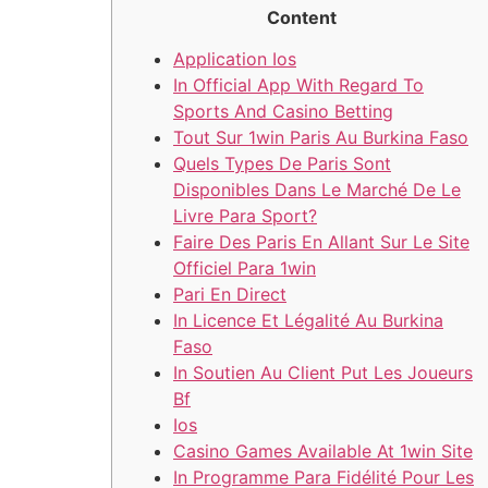
Content
Application Ios
In Official App With Regard To
Sports And Casino Betting
Tout Sur 1win Paris Au Burkina Faso
Quels Types De Paris Sont
Disponibles Dans Le Marché De Le
Livre Para Sport?
Faire Des Paris En Allant Sur Le Site
Officiel Para 1win
Pari En Direct
In Licence Et Légalité Au Burkina
Faso
In Soutien Au Client Put Les Joueurs
Bf
Ios
Casino Games Available At 1win Site
In Programme Para Fidélité Pour Les