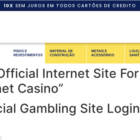
10X
SEM JUROS EM TODOS CARTÕES DE CREDITO
PISOS E
MATERIAL DE
METAIS E
LOUÇ
REVESTIMENTOS
CONSTRUÇÃO
ACESSÓRIOS
SANIT
ficial Internet Site Fo
et Casino”
icial Gambling Site Log