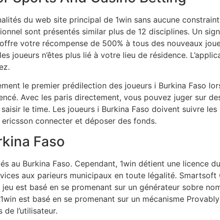
alités du web site principal de 1win sans aucune constraint.
ionnel sont présentés similar plus de 12 disciplines. Un sig
l offre votre récompense de 500% à tous des nouveaux joueu
es joueurs n’êtes plus lié à votre lieu de résidence. L’appli
ez.
ment le premier prédilection des joueurs i Burkina Faso lorsq
ncé. Avec les paris directement, vous pouvez juger sur de
isir le time. Les joueurs i Burkina Faso doivent suivre les
ny ericsson connecter et déposer des fonds.
rkina Faso
tés au Burkina Faso. Cependant, 1win détient une licence 
rvices aux parieurs municipaux en toute légalité. Smartsoft
e jeu est basé en se promenant sur un générateur sobre no
s 1win est basé en se promenant sur un mécanisme Provably 
de l’utilisateur.