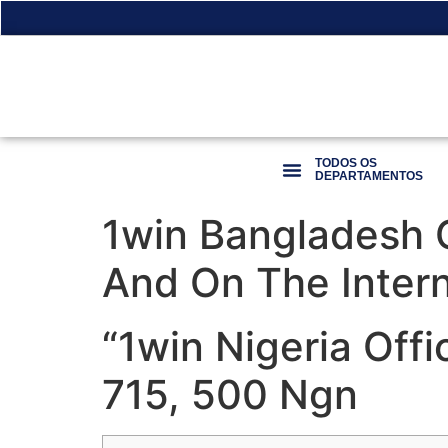
TODOS OS
DEPARTAMENTOS
1win Bangladesh Of
And On The Intern
“1win Nigeria Off
715, 500 Ngn