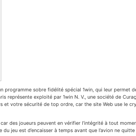
n programme sobre fidélité spécial 1win, qui leur permet de
aris représente exploité par 1win N. V., une société de Cura
sûrs et votre sécurité de top ordre, car the site Web use le
 car des joueurs peuvent en vérifier l’intégrité à tout mome
ée du jeu est d’encaisser à temps avant que l’avion ne quitte 