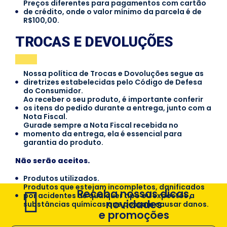
Preços diferentes para pagamentos com cartão
de crédito, onde o valor mínimo da parcela é de
R$100,00.
TROCAS E DEVOLUÇÕES
Nossa política de Trocas e Dovoluções segue as
diretrizes estabelecidas pelo Código de Defesa
do Consumidor.
Ao receber o seu produto, é importante conferir
os itens do pedido durante a entrega, junto com a
Nota Fiscal.
Gurade sempre a Nota Fiscal recebida no
momento da entrega, ela é essencial para
garantia do produto.
Não serão aceitos.
Produtos utilizados.
Produtos que estejam incompletos, danificados
Receba nossas dicas,
por acidentes de qualquer tipo ou expostos a
novidades
substâncias químicas que possam causar danos.
e promoções