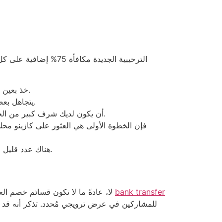
خذ بعين الاعتبار النصائح الضرورية (أدخل كلمة المرور الإضافية، واشترك، وما إلى ذلك) ويمكنك اتباع التعليمات لإنشاء حساب.
يتجاهل بعض اللاعبين أيضًا الحصول على متطلبات المكافأة الإضافية عندما تكون ضرورية، مما يؤدي إلى فقدان العرض بالكامل.
أن يكون لديك شرف كبير من الخطوة الأولى، 100000،100000 دولار أمريكي مشترك، بعضها البعض ناجح وسوف تخسر الرهانات لديك فرصة للفوز.
هناك عدد قليل من الإجراءات التي تساعدك على سحب الأموال من أحدث رموز المكافأة بدون إيداع والتي قد ترغب في معرفتها من.
bank transfer
لا، عادةً ما لا تكون قسائم خصم العملات المشفرة ضرورية في العديد من مواقع مراهنات بيتكوين. ومع ذلك، يُمكن استخدامها كوسيلة لتقديم مكافآت شخصية