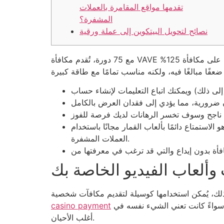
تقدمها مواقع المقامرة بالعملات
المشفرة؟
نصائح لتحويل البيتكوين إلى عملة ورقية
مع 75 دورة، تُقدم مكافأة VAVE الترحيبية الجديدة مكافأة 75% إضافية على كل 1 بيتكوين. مع 125 دورة، سيحصل الفائزان بالمركزين الثاني والثالث على مكافأة 125%
اب القمار مجانًا باستخدام Bitcoin، فإن الخطوة الأولى هي العثور على كازينو محلي عبر الإنترنت ويدعم عمليات تفريغ وتوزيع
العملات المشفرة.
وألعاب الفيديو الخاصة بك
للمشاركين في عرض ترويجي مُحدد. تذكر أنه قد تكون هناك أحيانًا تغييرات إيجابية، مثل قواعد إضافية ورموز ترويجية، سواءً كانت تعني الشيء نفسه في
casino payment
أغلب الأحيان.