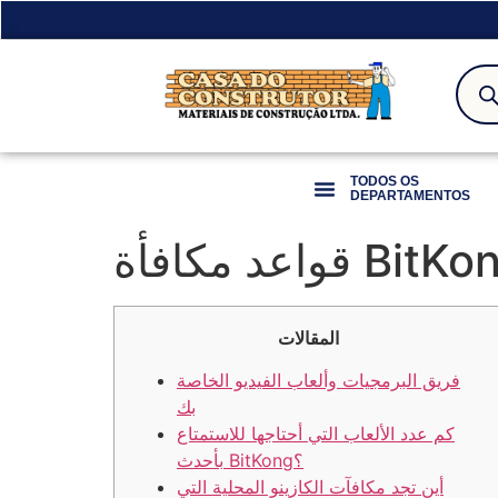
TODOS OS
DEPARTAMENTOS
د مكافأة BitKong
المقالات
فريق البرمجيات وألعاب الفيديو الخاصة
بك
كم عدد الألعاب التي أحتاجها للاستمتاع
بأحدث BitKong؟
أين تجد مكافآت الكازينو المحلية التي