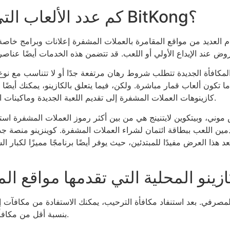
كم عدد الألعاب التي أحتاجها للاستمتاع بأحدث BitKong؟
م العديد من مواقع المقامرة بالعملات المشفرة إعلانات وبرامج خاص
 المكافأة الجديدة تتطلب شروط رهان مرتفعة جدًا أو لا تتناسب مع نوع
 ما تكون ألعاب قمار مباشرة. ولكن، فيما يتعلق بالكازينو، يمكنك أي
كازينوهات العملات المشفرة إلى تقديم اللعبة الجديدة وماكينات القمار عبر الإنترنت من خلال مكافأة أو عرض ترويجي.
انس موني، وبيتكوين لايتنينج هي من بين أكثر رموز العملات المشفرة اس
ن اللعب ببطاقة ائتمان لشراء العملات المشفرة. كوينزينو منصة جديدة ن
ل إلى 500 دولار أمريكي. يُعد هذا العرض مفيدًا للمبتدئين، حيث يوفر أيضًا برنامجً
زينو المحلية التي تقدمها مواقع ا
صرفي. بعد استنفاد مكافأة الترحيب، يمكنك الاستفادة من مكافآت إعا
بنسبة أقل من مكافأة الترحيب، ولكن يمكنك استخدامها للعب نفس اللعبة.