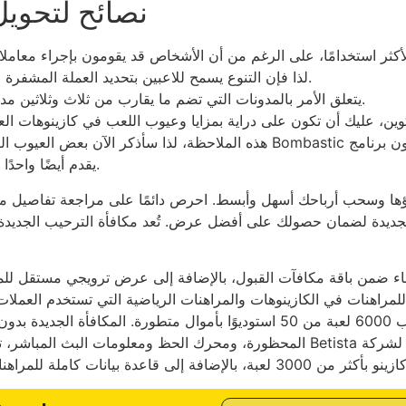
نصائح لتحويل
لذا فإن التنوع يسمح للاعبين بتحديد العملة المشفرة التي تناسب احتياجاتهم ويمكنك الاختيار من بينها.
يتعلق الأمر بالمدونات التي تضم ما يقارب من ثلاث وثلاثين مدونة في المجموع، تنقسم إلى خمس فئات عامة.
وين، عليك أن تكون على دراية بمزايا وعيوب اللعب في كازينوهات ال
هذه الملاحظة، لذا سأذكر الآن بعض العيوب التي قد تواجهها في مواقع مكافآت 
يقدم أيضًا واحدًا من أفضل البرامج مع مجموعة مختارة من المحترفين.
اؤها وسحب أرباحك أسهل وأبسط. احرص دائمًا على مراجعة تفاصيل مك
دة لضمان حصولك على أفضل عرض. تُعد مكافأة الترحيب الجديدة على BitcoinCasino.io الأكبر ف
من باقة مكافآت القبول، بالإضافة إلى عرض ترويجي مستقل للمشاركين ال
، سيقدم موقعًا آمنًا للمراهنات في الكازينوهات والمراهنات الرياضية التي تستخد
المحظورة، ومحرك الحظ ومعلومات البث المباشر، تجعل الكازينو المحلي متعدد اللغات خ