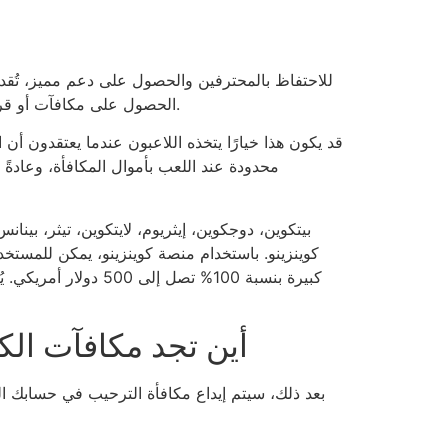
للاحتفاظ بالمحترفين والحصول على دعم مميز، تُقد
الحصول على مكافآت أو قروض عند الإيداع الأولي أو اللعب. قد تتضمن هذه الخدمات أيضًا عناصر مُسلية، وهو أمر شائع في مواقع المقامرة بالبيتكوين.
قد يكون هذا خيارًا يتخذه اللاعبون عندما يعتقدون أن
محدودة عند اللعب بأموال المكافأة، وعادةً
بيتكوين، دوجكوين، إيثريوم، لايتكوين، تيثر، بين
كوينزينو. باستخدام منصة كوينزينو، يمكن للمستخدمي
كبيرة بنسبة 100% تص
أين تجد مكافآت الكا
بعد ذلك، سيتم إيداع مكافأة الترحيب في حسابك الم