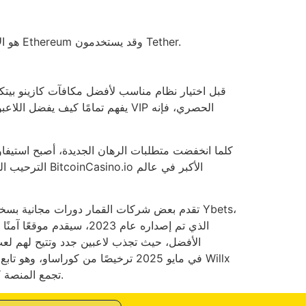
من بين هذه البدائل، يعتبر Bitcoin هو الأكثر استخدامًا، على الرغم من أن الأشخاص قد يقومون بإجراء معاملات باستخدام Ethereum وقد يستخدمون Tether.
قبل اختيار نظام مناسب لأفضل مكافآت كازينو بيتك
كلما انخفضت متطلبات الرهان الجديدة، أصبح استيف
الترحيب الجدي
تقدم بعض شركات القمار دورات مجانية بسخاء ض
الذي تم إصداره عام 2023
Letter.V. تجمع المنصة كازينو بأكثر من 3000 لعبة، بالإضافة إلى قاعدة بيانات كاملة للمراهنات الرياضية تغطي أكثر من 29 حدثًا رياضيًا.