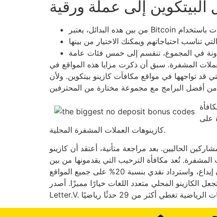
 البيتكوين إلى عملة ورقية
عملات المشفرة. سبق أن ذكرت مزايا هذه المواقع في
كازينو بيتكوين. ولأن Bombastic يفهم تمامًا كيف يفضل اللاعبون برنامج VIP الحصري، فإنه
افأة
ي عالم
كازينوهات العملات المشفرة المحلية.
حاليين. بعد مراجعة متأنية، أعتقد أن كازينو Ybets،
م العملات المشفرة. تُعد مكافأة الترحيب التي يقدمونها من بين
الأفضل، حيث تجذب لاعبين جدد وتتيح لهم لعب 6000 لعبة من 50 استوديوًا بأموال متطورة. المكافأة الجديدة بدون إيداع، واسترداد نقدي بنسبة 20% على جميع المواقع
يارًا مميزًا. أصدر Betista في مايو 2025 ترخيصًا من كوراساو، وهو تابع لشركة Willx